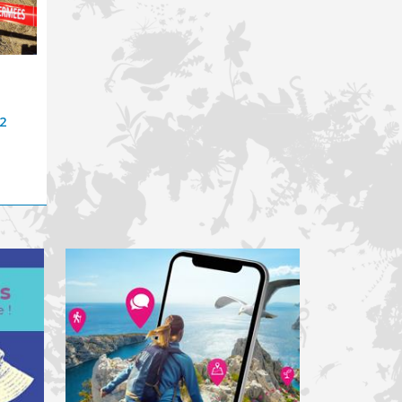
01.07.2026
30.06.2026
Ouverture d'une
Risque incendie :
consultation publique
fermeture des
 2
sur la réglementation
Calanques ce mercredi
chasse 2026-2027
1er juillet
Lire la suite
Lire la suite