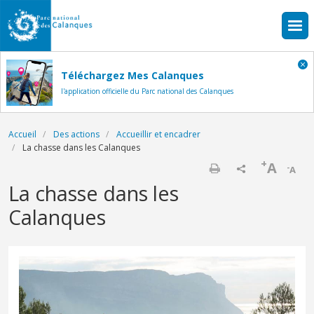
Aller au contenu principal
Téléchargez Mes Calanques
l'application officielle du Parc national des Calanques
Fil d'Ariane
Accueil
Des actions
Accueillir et encadrer
La chasse dans les Calanques
+
A
-
A
Imprimer
La chasse dans les
Calanques