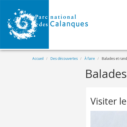
Aller au contenu principal
Fil d'Ariane
Accueil
Des découvertes
À faire
Balades et ran
Balades
Visiter 