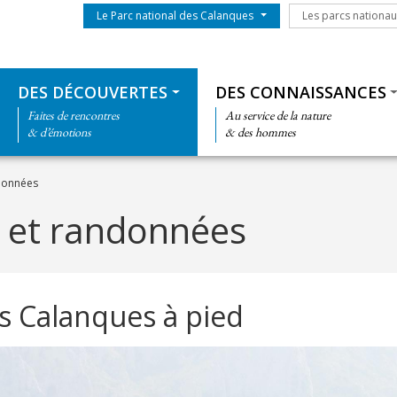
Menu du parc
Les parcs nationa
Le Parc national des Calanques
Les parcs nationa
Thématiques
DES DÉCOUVERTES
DES CONNAISSANCES
Faites de rencontres
Au service de la nature
& d’émotions
& des hommes
données
 et randonnées
les Calanques à pied