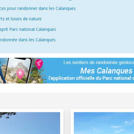
rces pour randonner dans les Calanques
s et loisirs de nature
sprit Parc national Calanques
 randonnée dans les Calanques