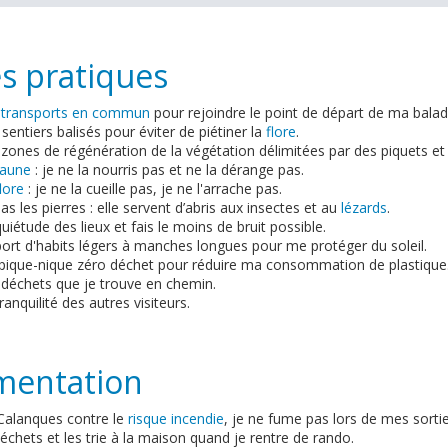
 pratiques
s
transports en commun
pour rejoindre le point de départ de ma balad
 sentiers balisés pour éviter de piétiner la
flore
.
 zones de régénération de la végétation délimitées par des piquets et f
faune
: je ne la nourris pas et ne la dérange pas.
lore
: je ne la cueille pas, je ne l'arrache pas.
as les pierres : elle servent d’abris aux insectes et au
lézards
.
quiétude des lieux et fais le moins de bruit possible.
e port d'habits légers à manches longues pour me protéger du soleil.
 pique-nique zéro déchet pour réduire ma consommation de plastique
 déchets que je trouve en chemin.
ranquilité des autres visiteurs.
mentation
 Calanques contre le
risque incendie
, je ne fume pas lors de mes sortie
chets et les trie à la maison quand je rentre de rando.