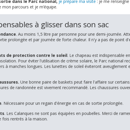
ortie dans le Parc national,
je prépare ma visite
: je me renseigne 
ie mon parcours et je m’équipe.
pensables à glisser dans son sac
bondance
. Au moins 1,5 litre par personne pour une demi-journée. Atte
rtie prolongée et par journée de forte chaleur. Il n'y a pas de point d
s de protection contre le soleil
.
Le chapeau est indispensable en
solation. Pour éviter l'utilisation de crème solaire, le Parc national
gers à manches longues. Les lunettes de soleil éviteront aveuglement e
aussures.
Une bonne paire de baskets peut faire l'affaire sur certains 
ssures de randonnée est vivement recommandé. Les chaussures ouver
e
. Nécessaire pour un regain d'énergie en cas de sortie prolongée.
ts
. Les Calanques ne sont pas équipées en poubelles. Merci de rame
ne fois rentrés à la maison.