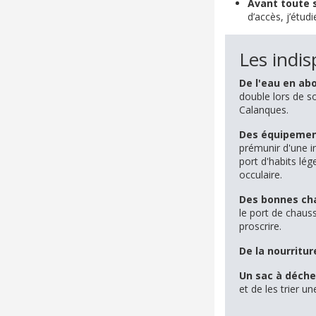
Avant toute s
d’accès, j’étud
Les indis
De l'eau en a
double lors de so
Calanques.
Des équipement
prémunir d'une in
port d'habits lé
occulaire.
Des bonnes ch
le port de chau
proscrire.
De la nourritur
Un sac à déche
et de les trier u