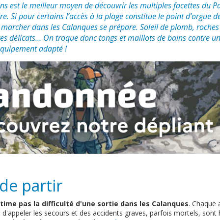
ns est le meilleur moyen de découvrir les multiples facettes du P
re. Si pour certains
l’accès à la plage
constitue le point d’orgue de
 marcher dans les Calanques se prépare. Soleil de plomb, roches
s délicats… On troque donc tongs et maillots de bains contre u
équipement adapté !
de partir
time pas la difficulté d'une sortie dans les Calanques
. Chaque 
 d'appeler les secours et des accidents graves, parfois mortels, sont 