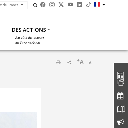
ux de France
ux de France
DES ACTIONS
Au côté des acteurs
du Parc national
+
A
-
A
Barre d'
Imprimer