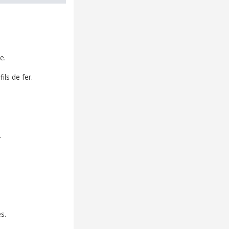
e.
ils de fer.
.
s.