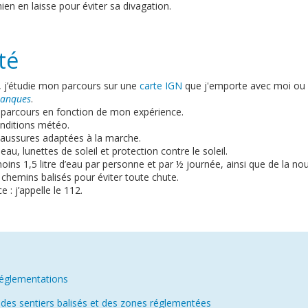
ien en laisse pour éviter sa divagation.
té
r, j’étudie mon parcours sur une
carte IGN
que j'emporte avec moi ou s
lanques
.
 parcours en fonction de mon expérience.
conditions météo.
haussures adaptées à la marche.
eau, lunettes de soleil et protection contre le soleil.
oins 1,5 litre d’eau par personne et par ½ journée, ainsi que de la nou
s chemins balisés pour éviter toute chute.
 : j’appelle le 112.
n
réglementations
e des sentiers balisés et des zones réglementées