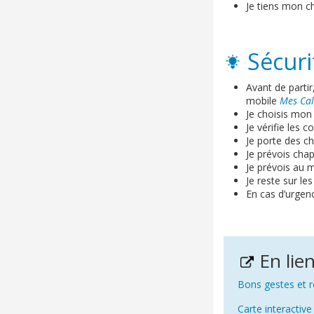
Je tiens mon ch
Sécuri
Avant de parti
mobile
Mes Ca
Je choisis mon
Je vérifie les 
Je porte des c
Je prévois chap
Je prévois au m
Je reste sur le
En cas d’urgence
En lie
Bons gestes et 
Carte interactiv