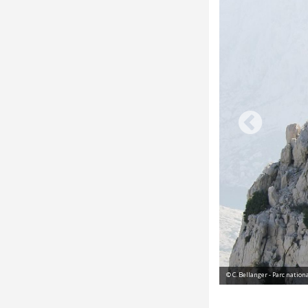
© C. Bellanger - Parc natio