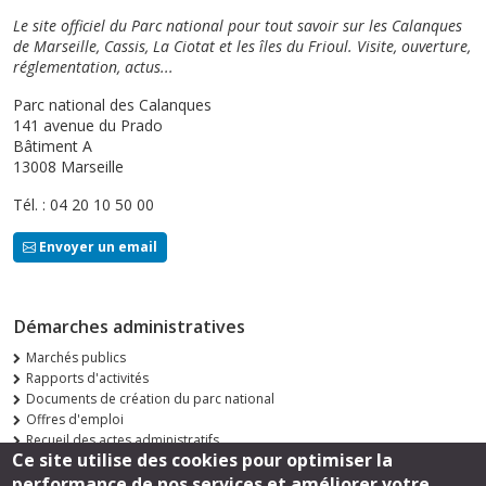
Le site officiel du Parc national pour tout savoir sur les Calanques
de Marseille, Cassis, La Ciotat et les îles du Frioul. Visite, ouverture,
réglementation, actus...
Parc national des Calanques
141 avenue du Prado
Bâtiment A
13008 Marseille
Tél. : 04 20 10 50 00
Envoyer un email
Démarches administratives
Marchés publics
Rapports d'activités
Documents de création du parc national
Offres d'emploi
Recueil des actes administratifs
Ce site utilise des cookies pour optimiser la
Consultations publiques
performance de nos services et améliorer votre