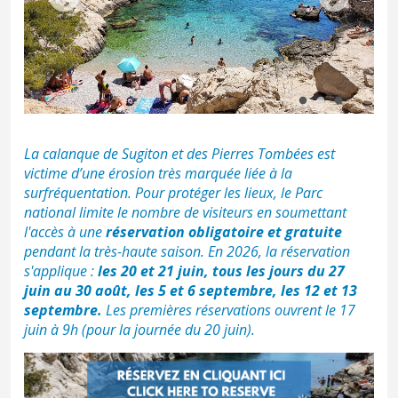
La calanque de Sugiton et des Pierres Tombées est
victime d’une érosion très marquée liée à la
surfréquentation. Pour protéger les lieux, le Parc
national limite le nombre de visiteurs en soumettant
l'accès à une
réservation obligatoire et gratuite
pendant la très-haute saison. En 2026, la réservation
s'applique :
les 20 et 21 juin, tous les jours du 27
juin au 30 août, les 5 et 6 septembre, les 12 et 13
septembre.
Les premières réservations ouvrent le 17
juin à 9h (pour la journée du 20 juin).