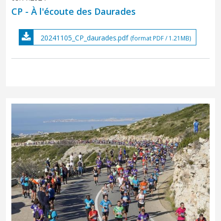
CP - À l'écoute des Daurades
20241105_CP_daurades.pdf
(format PDF / 1.21MB)