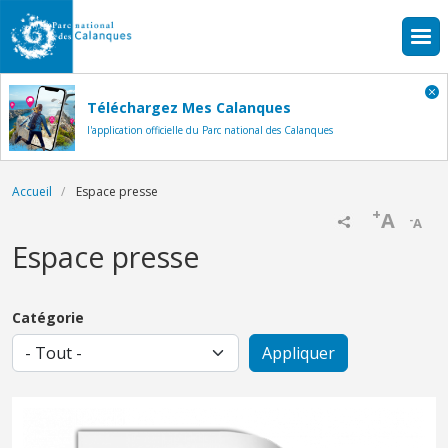
Aller au contenu principal
Téléchargez Mes Calanques
l'application officielle du Parc national des Calanques
Fil d'Ariane
Accueil
Espace presse
+
A
-
A
Espace presse
Catégorie