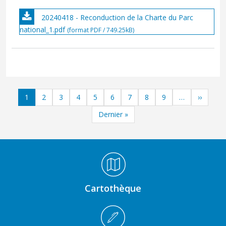
20240418 - Reconduction de la Charte du Parc
national_1.pdf
(format PDF / 749.25kB)
Pagination
Page
Page
Page
Page
Page
Page
Page
Page
Page
Page sui
1
2
3
4
5
6
7
8
9
››
…
Dernière page
Dernier »
Médiathèque Footer
Cartothèque