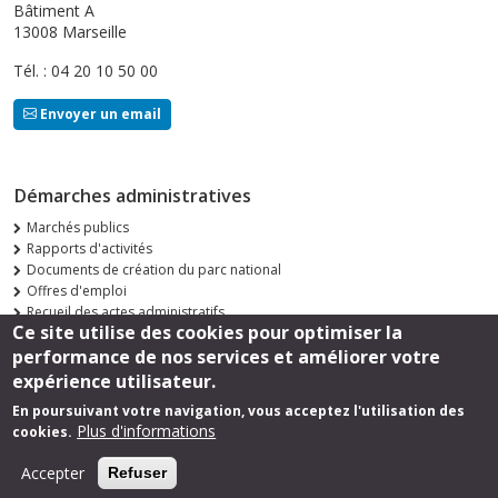
Bâtiment A
13008 Marseille
Tél. : 04 20 10 50 00
Envoyer un email
Démarches administratives
Marchés publics
Rapports d'activités
Documents de création du parc national
Offres d'emploi
Recueil des actes administratifs
Ce site utilise des cookies pour optimiser la
Consultations publiques
performance de nos services et améliorer votre
Suivez-nous
expérience utilisateur.
En poursuivant votre navigation, vous acceptez l'utilisation des
Plus d'informations
cookies.
Footer
Mentions légales
Accepter
Refuser