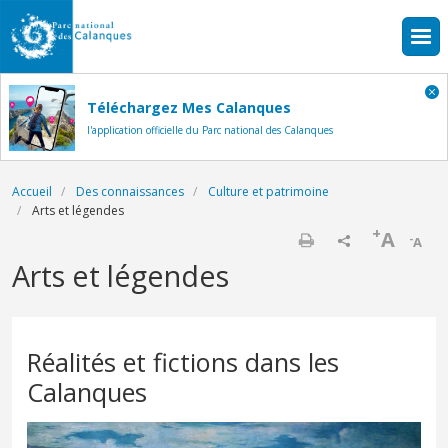
Aller au contenu principal
Téléchargez Mes Calanques
l'application officielle du Parc national des Calanques
Fil d'Ariane
Accueil
Des connaissances
Culture et patrimoine
Arts et légendes
+
A
-
A
Imprimer
Arts et légendes
Réalités et fictions dans les
Calanques