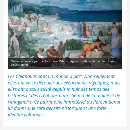
Marseille, colonie grecque, fresque au Palais Longchamp, Marseille, par Pierre Puvis
de Chavannes
Les Calanques sont un monde à part. Non seulement
elles ont vu se dérouler des événements atypiques, mais
elles ont aussi suscité depuis la nuit des temps des
histoires et des créations à mi-chemin de la réalité et de
l'imaginaire. Ce patrimoine immatériel du Parc national
lui donne une rare densité historique et une forte
identité culturelle.