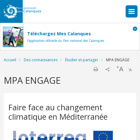
Aller au contenu principal
Téléchargez Mes Calanques
l'application officielle du Parc national des Calanques
Fil d'Ariane
Accueil
Des connaissances
Étudier et partager
MPA ENGAGE
+
A
-
A
Imprimer
MPA ENGAGE
Faire face au changement
climatique en Méditerranée