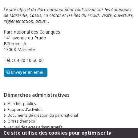
Le site officiel du Parc national pour tout savoir sur les Calanques
de Marseille, Cassis, La Ciotat et les îles du Frioul. Visite, ouverture,
réglementation, actus...
Parc national des Calanques
141 avenue du Prado
Bâtiment A
13008 Marseille
Tél. : 04 20 10 50 00
Envoyer un email
Démarches administratives
Marchés publics
Rapports d'activités
Documents de création du parc national
Offres d'emploi
Recueil des actes administratifs
Ce site utilise des cookies pour optimiser la
Consultations publiques