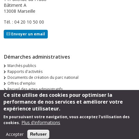
Bâtiment A
13008 Marseille
Tél. : 04 20 10 50 00
Envoyer un email
Démarches administratives
Marchés publics
Rapports d'activités
Documents de création du parc national
Offres d'emploi
Recueil des actes administratifs
Ce site utilise des cookies pour optimiser la
Consultations publiques
performance de nos services et améliorer votre
Suivez-nous
expérience utilisateur.
En poursuivant votre navigation, vous acceptez l'utilisation des
Plus d'informations
cookies.
Footer
Mentions légales
Accepter
Refuser