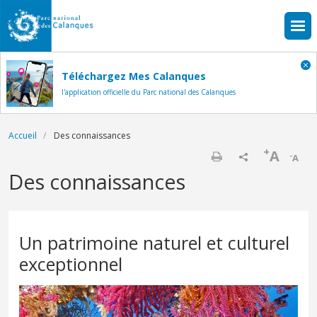
Aller au contenu principal
Téléchargez Mes Calanques
l'application officielle du Parc national des Calanques
Fil d'Ariane
Accueil
Des connaissances
+
A
-
A
Imprimer
Des connaissances
Un patrimoine naturel et culturel
exceptionnel