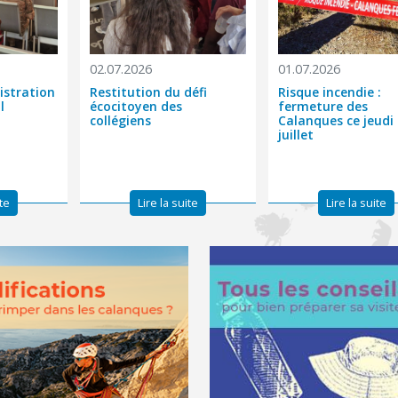
02.07.2026
01.07.2026
istration
Restitution du défi
Risque incendie :
l
écocitoyen des
fermeture des
collégiens
Calanques ce jeudi
juillet
ite
Lire la suite
Lire la suite