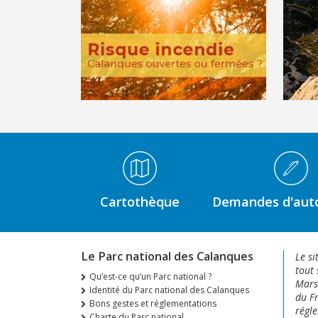
Médiathèque Footer
Cartothèque
Demandes d'auto
Le Parc national des Calanques
Le si
tout 
Qu’est-ce qu’un Parc national ?
Marse
Identité du Parc national des Calanques
du Fr
Bons gestes et réglementations
régle
Charte du Parc national