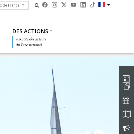
ux de France
ux de France
DES ACTIONS
Au côté des acteurs
du Parc national
Barre d'