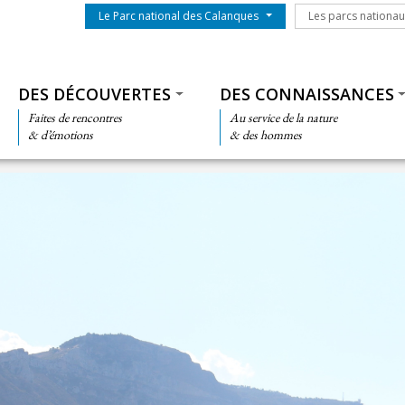
Menu du parc
Les parcs nationa
Le Parc national des Calanques
Les parcs nationa
Thématiques
DES DÉCOUVERTES
DES CONNAISSANCES
Faites de rencontres
Au service de la nature
& d’émotions
& des hommes