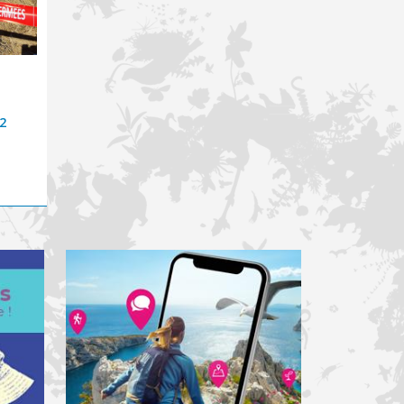
01.07.2026
30.06.2026
Ouverture d'une
Risque incendie :
consultation publique
fermeture des
 2
sur la réglementation
Calanques ce mercredi
chasse 2026-2027
1er juillet
Lire la suite
Lire la suite