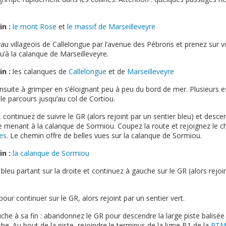
in :
le mont Rose
et
le massif de Marseilleveyre
au villageois de Callelongue par l’avenue des Pébrons et prenez sur 
u’à la calanque de Marseilleveyre.
in :
les calanques de
Callelongue
et de
Marseilleveyre
nsuite à grimper en s’éloignant peu à peu du bord de mer. Plusieurs
e parcours jusqu’au col de Cortiou.
, continuez de suivre le GR (alors rejoint par un sentier bleu) et desc
 menant à la calanque de Sormiou. Coupez la route et rejoignez le c
es
. Le chemin offre de belles vues sur la calanque de Sormiou.
in :
la calanque de Sormiou
r bleu partant sur la droite et continuez à gauche sur le GR (alors rejoi
pour continuer sur le GR, alors rejoint par un sentier vert.
che à sa fin : abandonnez le GR pour descendre la large piste balisée
he. Au bout de la piste, rejoindre le terminus de la ligne B1 de la
RT