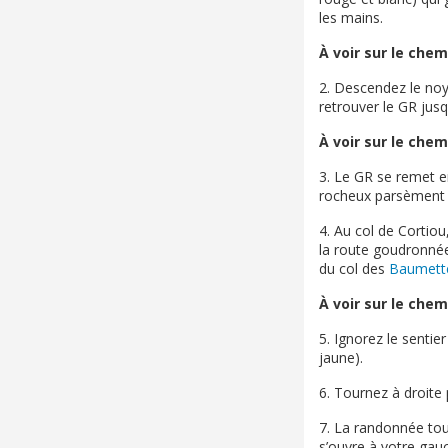
les mains.
À voir sur le chem
2. Descendez le noy
retrouver le GR jusq
À voir sur le chem
3. Le GR se remet e
rocheux parsèment l
4. Au col de Cortiou
la route goudronnée
du col des
Baumett
À voir sur le chem
5. Ignorez le sentie
jaune).
6. Tournez à droite 
7. La randonnée tou
s’ouvre à votre gauc