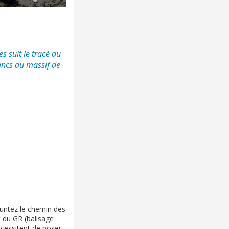
 suit le tracé du
ancs du massif de
runtez le chemin des
t du GR (balisage
écessitent de poser