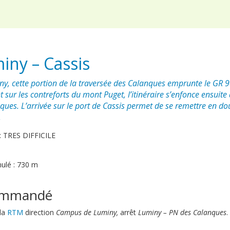
miny – Cassis
y, cette portion de la traversée des Calanques emprunte le GR 
 sur les contreforts du mont Puget, l’itinéraire s’enfonce ensuite
ues. L’arrivée sur le port de Cassis permet de se remettre en do
.
é : TRES DIFFICILE
mulé : 730 m
commandé
 la
RTM
direction
Campus de Luminy,
arrêt
Luminy – PN des Calanques
.