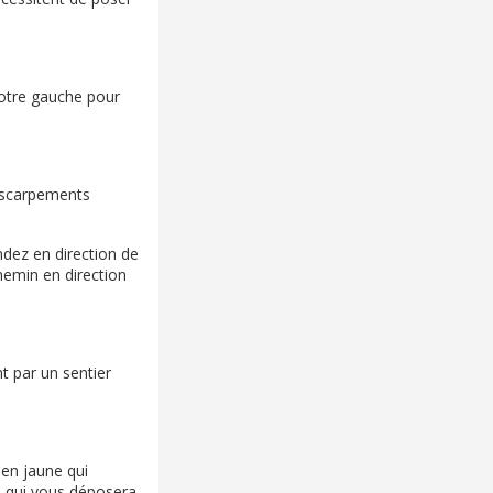
votre gauche pour
 escarpements
endez en direction de
hemin en direction
nt par un sentier
 en jaune qui
M
qui vous déposera