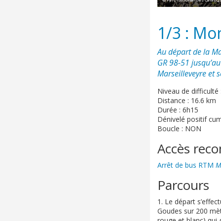
1/3 : Mo
Au départ de la Ma
GR 98-51 jusqu’au
Marseilleveyre et 
Niveau de difficulté
Distance : 16.6 km
Durée : 6h15
Dénivelé positif cu
Boucle : NON
Accès re
Arrêt de bus RTM
M
Parcours
1. Le départ s’effec
Goudes sur 200 mètr
rouge et blanc) qui