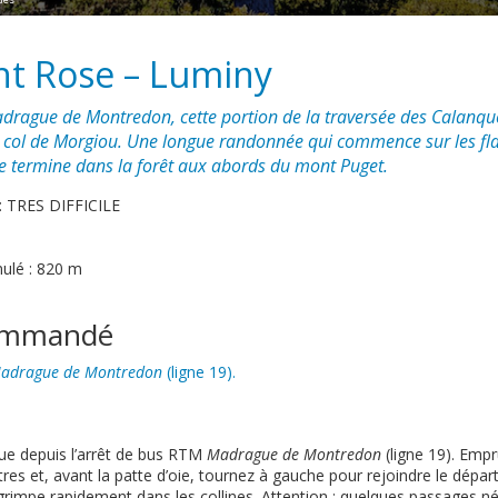
nt Rose – Luminy
drague de Montredon, cette portion de la traversée des Calanques
 col de Morgiou. Une longue randonnée qui commence sur les fl
se termine dans la forêt aux abords du mont Puget.
 : TRES DIFFICILE
mulé : 820 m
commandé
adrague de Montredon
(ligne 19).
tue depuis l’arrêt de bus RTM
Madrague de Montredon
(ligne 19). Emp
es et, avant la patte d’oie, tournez à gauche pour rejoindre le dépar
 grimpe rapidement dans les collines. Attention : quelques passages n