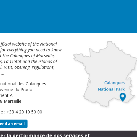
fficial website of the National
 for everything you need to know
 the Calanques of Marseille,
s, La Ciotat and the islands of
l. Visit, opening, regulations,
...
 national des Calanques
avenue du Prado
ment A
8 Marseille
e : +33 4 20 10 50 00
end an email
ser la performance de nos services et