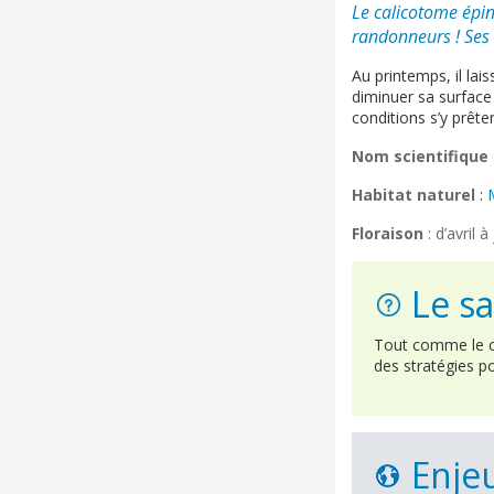
Le calicotome épin
randonneurs ! Ses 
Au printemps, il lais
diminuer sa surface 
conditions s’y prête
Nom scientifique
Habitat naturel
:
Floraison
: d’avril à
Le sa
Tout comme le ca
des stratégies p
Enjeu