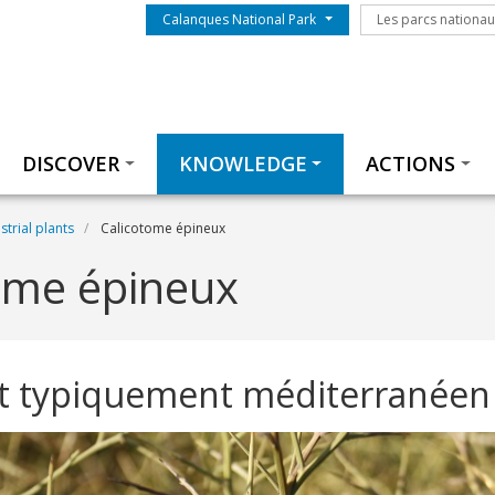
Menu du parc
Les parcs nationa
Calanques National Park
Les parcs nationa
Thématiques
DISCOVER
KNOWLEDGE
ACTIONS
strial plants
Calicotome épineux
ome épineux
t typiquement méditerranéen