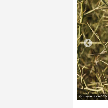
Calicotome épineux © C. Be