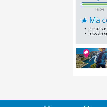
Ma co
Je reste sur
Je touche u