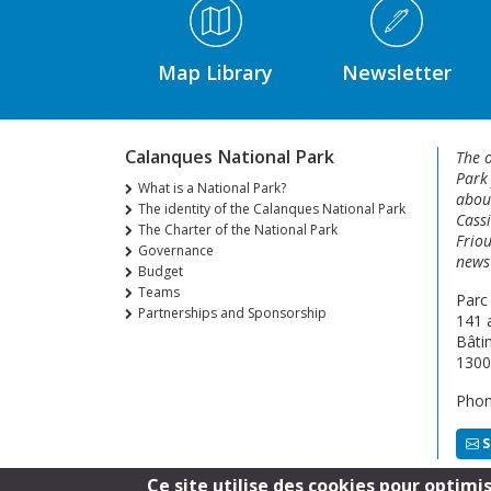
Médiathèque Footer
Map Library
Newsletter
Calanques National Park
The o
Park
What is a National Park?
about
The identity of the Calanques National Park
Cassi
The Charter of the National Park
Friou
Governance
news 
Budget
Teams
Parc
Partnerships and Sponsorship
141 
Bâti
1300
Phon
S
Ce site utilise des cookies pour optimi