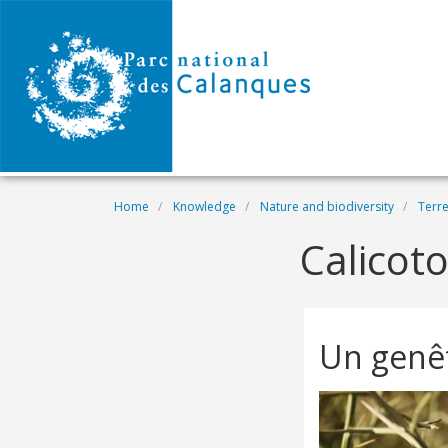
Skip to main content
Breadcrumb
Home
Knowledge
Nature and biodiversity
Terre
Calicot
Un genê