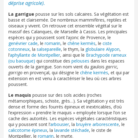
déprise agricole).
La garrigue
pousse sur les sols calcaires. Sa végétation est
basse et clairsemée. De nombreux mammifères, reptiles et
oiseaux y vivent. On retrouve cet ensemble végétal sur le
massif des Calanques, de Marseille à Cassis. Les principales
espèces qui y poussent sont l’ajonc de Provence, le
genévrier cade
, le
romarin
, le
chêne kermès
, le
ciste
cotonneux
, la
salsepareille
, le thym, la
globulaire Alypon
,
l’
aphyllante de Montpellier
, ainsi que le
Brachypode rameux
(ou baouque)
qui constitue des
pelouses
dans les espaces
ouverts de la garrigue. Son nom vient du gaulois
garric
,
garrigo
en provençal, qui désigne le
chêne kermès
, et qui par
extension en est venu à caractériser le lieu où ces arbres
poussent.
Le maquis
pousse sur des sols acides (roches
métamorphiques, schiste, grès…). Sa végétation y est très
dense et forme des fourrés épineux et inextricables, d’où
l’expression « prendre le maquis » employée lorsque l’on se
cache des autorités. Les espèces végétales caractéristiques
qui y poussent sont l’
arbousier
, la
bruyère arborescente
, le
calicotome épineux
, la
lavande stéchade
, le ciste de
Montpellier, le
romarin
, le myrte.