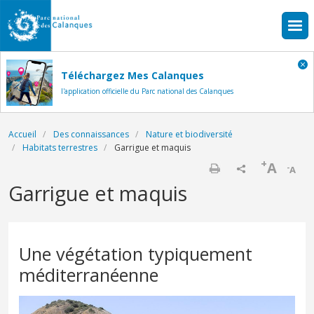
Aller au contenu principal
Téléchargez Mes Calanques
l'application officielle du Parc national des Calanques
Fil d'Ariane
Accueil
Des connaissances
Nature et biodiversité
Habitats terrestres
Garrigue et maquis
+
A
-
A
Imprimer
Garrigue et maquis
Une végétation typiquement
méditerranéenne