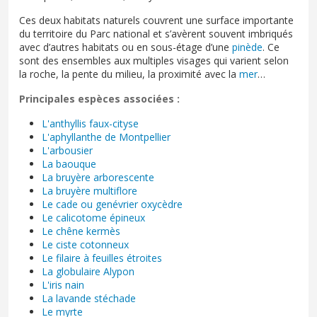
Ces deux habitats naturels couvrent une surface importante
du territoire du Parc national et s’avèrent souvent imbriqués
avec d’autres habitats ou en sous-étage d’une
pinède
. Ce
sont des ensembles aux multiples visages qui varient selon
la roche, la pente du milieu, la proximité avec la
mer
…
Principales espèces associées :
L'anthyllis faux-cityse
L'aphyllanthe de Montpellier
L'arbousier
La baouque
La bruyère arborescente
La bruyère multiflore
Le cade ou genévrier oxycèdre
Le calicotome épineux
Le chêne kermès
Le ciste cotonneux
Le filaire à feuilles étroites
La globulaire Alypon
L'iris nain
La lavande stéchade
Le myrte