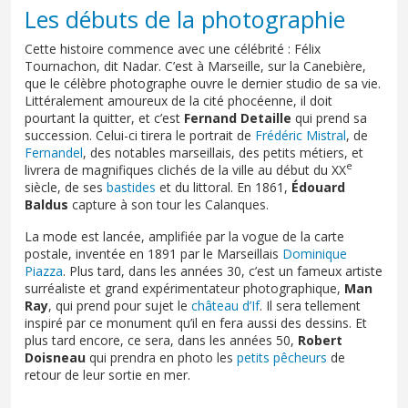
Les débuts de la photographie
Cette histoire commence avec une célébrité : Félix
Tournachon, dit Nadar. C’est à Marseille, sur la Canebière,
que le célèbre photographe ouvre le dernier studio de sa vie.
Littéralement amoureux de la cité phocéenne, il doit
pourtant la quitter, et c’est
Fernand Detaille
qui prend sa
succession. Celui-ci tirera le portrait de
Frédéric Mistral
, de
Fernandel
, des notables marseillais, des petits métiers, et
e
livrera de magnifiques clichés de la ville au début du XX
siècle, de ses
bastides
et du littoral. En 1861,
Édouard
Baldus
capture à son tour les Calanques.
La mode est lancée, amplifiée par la vogue de la carte
postale, inventée en 1891 par le Marseillais
Dominique
Piazza
. Plus tard, dans les années 30, c’est un fameux artiste
surréaliste et grand expérimentateur photographique,
Man
Ray
, qui prend pour sujet le
château d’If
. Il sera tellement
inspiré par ce monument qu’il en fera aussi des dessins. Et
plus tard encore, ce sera, dans les années 50,
Robert
Doisneau
qui prendra en photo les
petits pêcheurs
de
retour de leur sortie en mer.