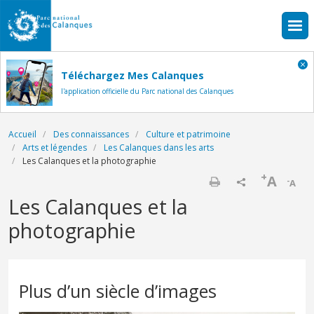
Aller au contenu principal
Téléchargez Mes Calanques
l'application officielle du Parc national des Calanques
Fil d'Ariane
Accueil
Des connaissances
Culture et patrimoine
Arts et légendes
Les Calanques dans les arts
Les Calanques et la photographie
+
A
-
A
Imprimer
Les Calanques et la
photographie
Plus d’un siècle d’images