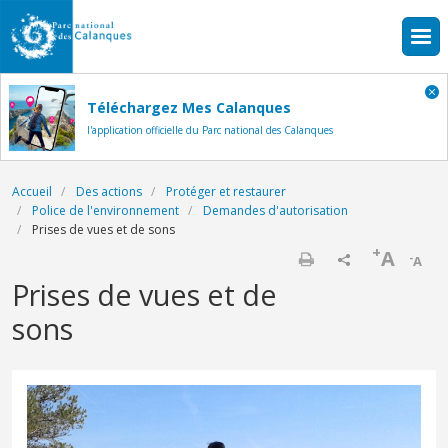
Aller au contenu principal
Téléchargez Mes Calanques
l'application officielle du Parc national des Calanques
Fil d'Ariane
Accueil
Des actions
Protéger et restaurer
Police de l'environnement
Demandes d'autorisation
Prises de vues et de sons
+
A
-
A
Imprimer
Prises de vues et de
sons