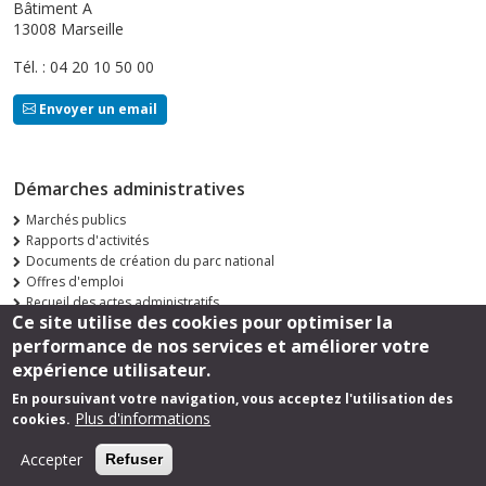
Bâtiment A
13008 Marseille
Tél. : 04 20 10 50 00
Envoyer un email
Démarches administratives
Marchés publics
Rapports d'activités
Documents de création du parc national
Offres d'emploi
Recueil des actes administratifs
Ce site utilise des cookies pour optimiser la
Consultations publiques
performance de nos services et améliorer votre
Suivez-nous
expérience utilisateur.
En poursuivant votre navigation, vous acceptez l'utilisation des
Plus d'informations
cookies.
Footer
Mentions légales
Accepter
Refuser