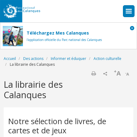
Aller au contenu principal
Téléchargez Mes Calanques
l'application officielle du Parc national des Calanques
Fil d'Ariane
Accueil
Des actions
Informer et éduquer
Action culturelle
La librairie des Calanques
+
A
-
A
Imprimer
La librairie des
Calanques
Notre sélection de livres, de
cartes et de jeux