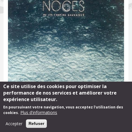
Ce site utilise des cookies pour optimiser la
performance de nos services et améliorer votre
Noces ou les confins sauvages
expérience utilisateur.
Par Hélène David
En poursuivant votre navigation, vous acceptez l'utilisation des
Plus d'informations
cookies.
Noces invite le lecteur à une exploration du littoral des
calanques, perçu comme espace de dialogue entre la mer,
Accepter
Refuser
les bêtes et les hommes. C’est l’histoire d’un devenir