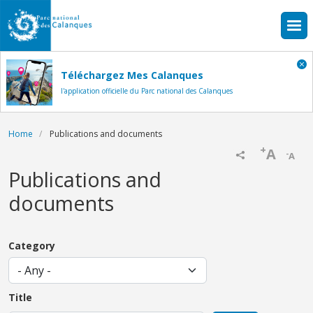
Skip to main content
Téléchargez Mes Calanques
l'application officielle du Parc national des Calanques
Breadcrumb
Home
Publications and documents
+
A
-
A
Publications and
documents
Category
Title