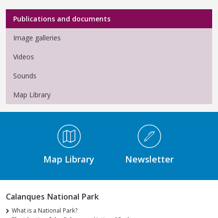
Menu Médiathèque
Publications and documents
Image galleries
Videos
Sounds
Map Library
Médiathèque Footer
Map Library
Newsletter
Calanques National Park
What is a National Park?