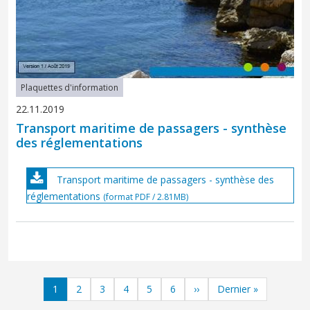
Plaquettes d'information
22.11.2019
Transport maritime de passagers - synthèse
des réglementations
Transport maritime de passagers - synthèse des
réglementations
(format PDF / 2.81MB)
Pagination
Page
Page
Page
Page
Page
Page
Next page
Last page
1
2
3
4
5
6
››
Dernier »