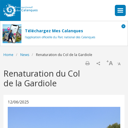
Skip to main content
Téléchargez Mes Calanques
l'application officielle du Parc national des Calanques
Breadcrumb
Home
News
Renaturation du Col de la Gardiole
+
A
-
A
Print
Renaturation du Col
de la Gardiole
12/06/2025