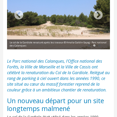
l
Le col de la Gardiole renaturé après les travaux © Amalia Galdin-Sayag - Parc national
des Calanques
Le 
Le Parc national des Calanques, l'Office national des
Forêts, la Ville de Marseille et la Ville de Cassis ont
célébré la renaturation du Col de la Gardiole. Relégué au
rang de parking à ciel ouvert dans les années 1990, ce
site situé au cœur du massif forestier reprend de la
couleur grâce à un ambitieux chantier de renaturation.
Un nouveau départ pour un site
longtemps malmené
Le col de la Gardiole était utilisé dans les années 1990