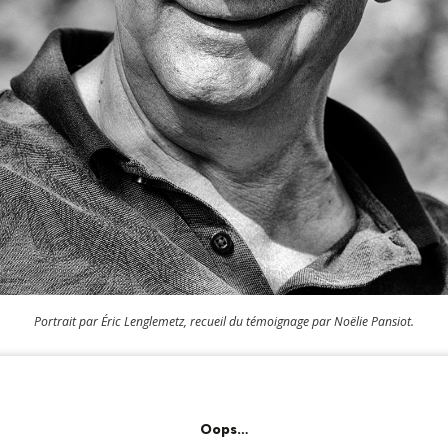
Portrait par Éric Lenglemetz, r
ecueil du témoignage par Noëlie Pansiot.