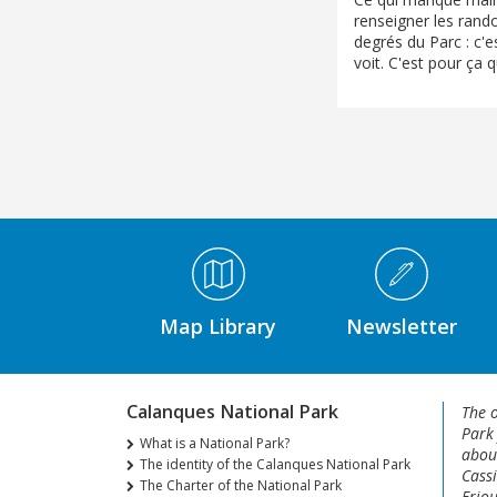
renseigner les rand
degrés du Parc : c'e
voit. C'est pour ça q
Médiathèque Footer
Map Library
Newsletter
Calanques National Park
The o
Park
What is a National Park?
about
The identity of the Calanques National Park
Cassi
The Charter of the National Park
Friou