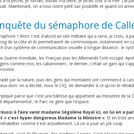
is à la pêche, je fumais, buvais ma bière, je jetais tout à la mer. J'ai pa
sait. Maintenant, on a tous notre petit sac poubelle et quand on arrive,
onquête du sémaphore de Call
phore ? Alors c'est d'abord un site militaire qui a servi, je crois, à pa
le long de la côte et ils permettaient de communiquer, notamment en c
doté d'un système de communication visuelle à longue distance : le sy
Guerre mondiale, les Français puis les Allemands l'ont occupé. Après 
ens comme moi, les cabanoniers ; le dernier, c'était un gars qui s'app
personne.
gradé par la nature, puis des gens qui montaient ont commencé à casse
eux donc on a décidé, nous le CIQ, de demander à ce qu'on le réhabil
liqué parce que c'est une bâtisse qui appartient au ministère de la D
l départemental ; le Parc ne gère que l'espace.
réussi à faire venir madame Ségolène Royal ici, on lui en a parl
dit « c'est hyper dangereux Madame la Ministre »
. Et en trois an
 réhabiliter comme il est actuellement. Là on a joué un joli coup.
enant, c'est de l'humain, des gardiens à poste. C'est nécessaire pour