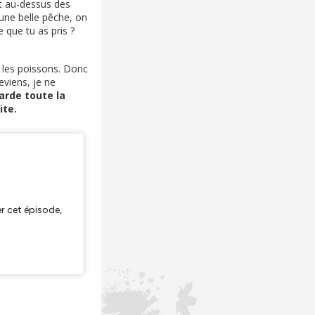
et au-dessus des
 une belle pêche, on
e que tu as pris ?
d les poissons. Donc
eviens, je ne
arde toute la
ite.