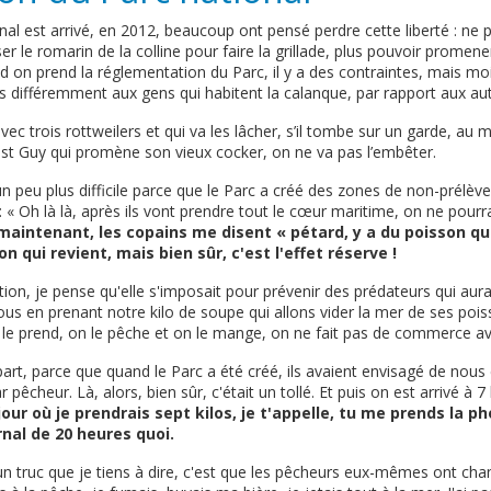
al est arrivé, en 2012, beaucoup ont pensé perdre cette liberté : ne p
r le romarin de la colline pour faire la grillade, plus pouvoir promener
 on prend la réglementation du Parc, il y a des contraintes, mais moi 
es différemment aux gens qui habitent la calanque, par rapport aux aut
avec trois rottweilers et qui va les lâcher, s’il tombe sur un garde, au m
'est Guy qui promène son vieux cocker, on ne va pas l’embêter.
un peu plus difficile parce que le Parc a créé des zones de non-prélèv
: « Oh là là, après ils vont prendre tout le cœur maritime, on ne pourr
maintenant, les copains me disent « pétard, y a du poisson qui
son qui revient, mais bien sûr, c'est l'effet réserve !
on, je pense qu'elle s'imposait pour prévenir des prédateurs qui aura
ous en prenant notre kilo de soupe qui allons vider la mer de ses poi
 le prend, on le pêche et on le mange, on ne fait pas de commerce av
art, parce que quand le Parc a été créé, ils avaient envisagé de nous
 pêcheur. Là, alors, bien sûr, c'était un tollé. Et puis on est arrivé à 7
ur où je prendrais sept kilos, je t'appelle, tu me prends la ph
rnal de 20 heures quoi.
un truc que je tiens à dire, c'est que les pêcheurs eux-mêmes ont cha