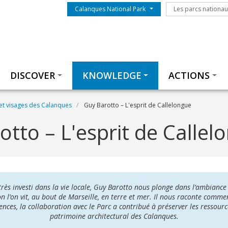
Menu du parc
Les parcs nationa
Calanques National Park
Les parcs nationa
Thématiques
DISCOVER
KNOWLEDGE
ACTIONS
et visages des Calanques
Guy Barotto – L'esprit de Callelongue
tto – L'esprit de Callel
rès investi dans la vie locale, Guy Barotto nous plonge dans l’ambiance 
n l’on vit, au bout de Marseille, en terre et mer. Il nous raconte comme
ences, la collaboration avec le Parc a contribué à préserver les ressourc
patrimoine architectural des Calanques.