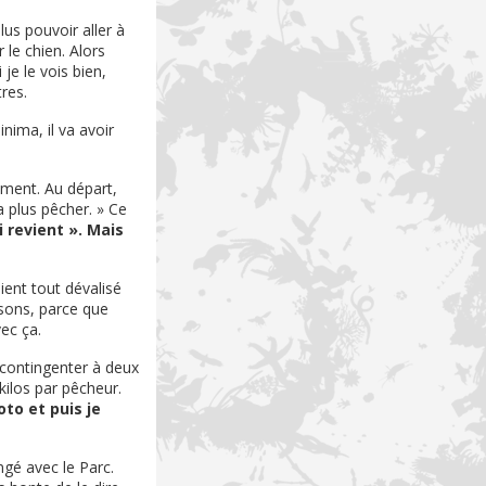
lus pouvoir aller à
 le chien. Alors
je le vois bien,
res.
inima, il va avoir
ement. Au départ,
a plus pêcher. » Ce
 revient ». Mais
ient tout dévalisé
ssons, parce que
ec ça.
 contingenter à deux
 kilos par pêcheur.
oto et puis je
ngé avec le Parc.