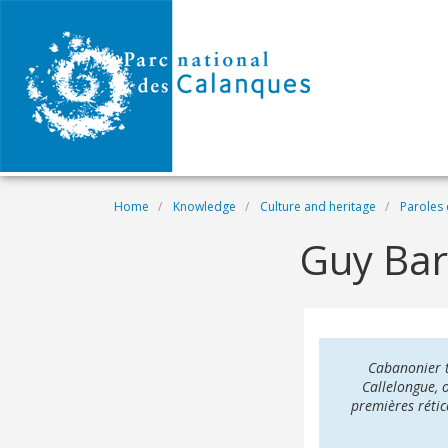
Skip to main content
Breadcrumb
Home
Knowledge
Culture and heritage
Paroles 
Guy Baro
Cabanonier t
Callelongue, o
premières rétic