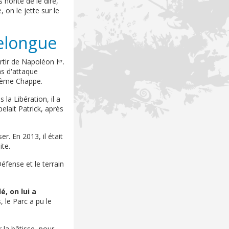
s honte de le dire,
 on le jette sur le
elongue
rtir de Napoléon Iᵉʳ.
as d'attaque
stème Chappe.
la Libération, il a
elait Patrick, après
r. En 2013, il était
ite.
éfense et le terrain
é, on lui a
s, le Parc a pu le
 la bâtisse, pour