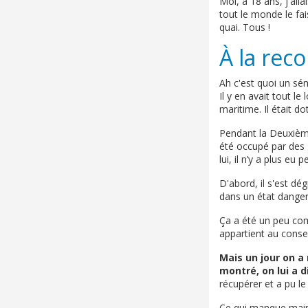
Moi, à 18 ans, j'alla
tout le monde le fai
quai. Tous !
À la rec
Ah c'est quoi un séma
Il y en avait tout 
maritime. Il était 
Pendant la Deuxième 
été occupé par des g
lui, il n’y a plus eu 
D'abord, il s'est dé
dans un état danger
Ça a été un peu comp
appartient au consei
Mais un jour on a 
montré, on lui a 
récupérer et a pu le
Ce qui manque maint