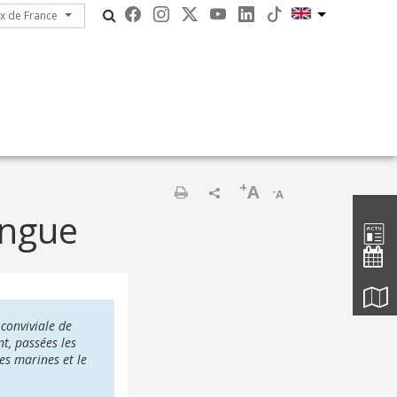
ux de France
ux de France
+
A
-
A
Barre d'
Print
ongue
conviviale de
nt, passées les
es marines et le