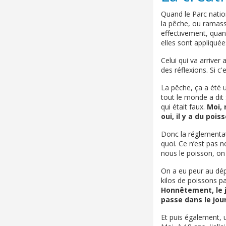
Quand le Parc nation
la pêche, ou ramasse
effectivement, quand
elles sont appliqué
Celui qui va arriver 
des réflexions. Si c
La pêche, ça a été 
tout le monde a dit 
qui était faux.
Moi, 
oui, il y a du pois
Donc la réglementati
quoi. Ce n’est pas n
nous le poisson, on
On a eu peur au dép
kilos de poissons par
Honnêtement, le jo
passe dans le jou
Et puis également, 