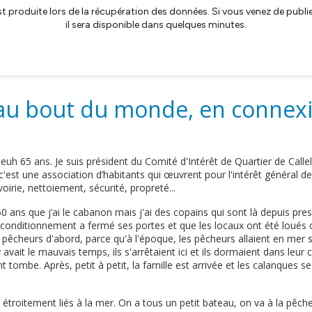
au bout du monde, en connex
, euh 65 ans. Je suis président du Comité d'Intérêt de Quartier de Calle
c'est une association d’habitants qui œuvrent pour l'intérêt général de 
voirie, nettoiement, sécurité, propreté...
50 ans que j’ai le cabanon mais j'ai des copains qui sont là depuis pres
reconditionnement a fermé ses portes et que les locaux ont été loués
pêcheurs d'abord, parce qu'à l'époque, les pêcheurs allaient en mer soi
 y avait le mauvais temps, ils s'arrêtaient ici et ils dormaient dans leu
t tombe. Après, petit à petit, la famille est arrivée et les calanques 
roitement liés à la mer. On a tous un petit bateau, on va à la pêche