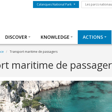
Menu du parc
Les parcs nationa
Calanques National Park
Les parcs nationa
Thématiques
DISCOVER
KNOWLEDGE
ACTIONS
nce
Transport maritime de passagers
rt maritime de passager