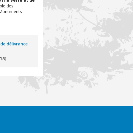
l’île Verte et de
able des
es Monuments
 de délivrance
7kB)