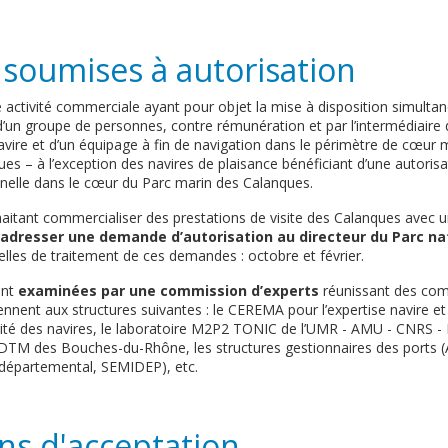
s soumises à autorisation
 activité commerciale ayant pour objet la mise à disposition simultan
’un groupe de personnes, contre rémunération et par l’intermédiaire 
navire et d’un équipage à fin de navigation dans le périmètre de cœur 
es – à l’exception des navires de plaisance bénéficiant d’une autorisa
nelle dans le cœur du Parc marin des Calanques.
itant commercialiser des prestations de visite des Calanques avec un
 adresser une demande d’autorisation au directeur du Parc na
lles de traitement de ces demandes : octobre et février.
ont
examinées par une commission d’experts
réunissant des com
ennent aux structures suivantes : le CEREMA pour l’expertise navire et
ité des navires, le laboratoire M2P2 TONIC de l’UMR - AMU - CNRS - 
DTM des Bouches-du-Rhône, les structures gestionnaires des ports (A
 départemental, SEMIDEP), etc.
ns d'acceptation