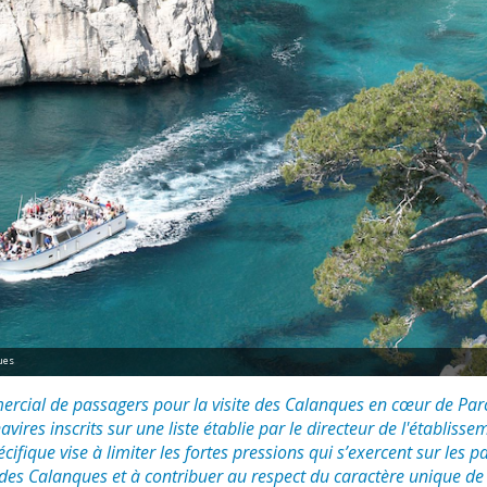
ues
rcial de passagers pour la visite des Calanques en cœur de Parc
avires inscrits sur une liste établie par le directeur de l'établisse
ifique vise à limiter les fortes pressions qui s’exercent sur les 
l des Calanques et à contribuer au respect du caractère unique de 