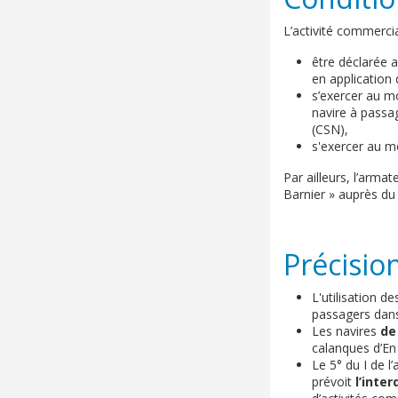
L’activité commercia
être déclarée 
en application
s’exercer au m
navire à passag
(CSN),
s'exercer au m
Par ailleurs, l’arma
Barnier » auprès du
Précisio
L'utilisation d
passagers dans 
Les navires
de
calanques d’En
Le 5° du I de l
prévoit
l’inte