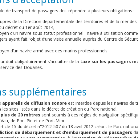
le de transport de passagers doit répondre à plusieurs obligations :
auprès de la Direction départementale des territoires et de la mer d
 du décret du 1er août 2014,
oyen d’un navire sous statut professionnel : navire à utilisation comm
ers ayant fait l’objet d’une visite annuelle auprès du Centre de Sécuri
oyen d’un navire armé avec des marins professionnels.
teur doit obligatoirement s’acquitter de la
taxe sur les passagers m
 service des Douanes.
ns supplémentaires
es
appareils de diffusion sonore
est interdite depuis les navires de 
les sites listés dans le décret de création du Parc national.
 plus de 20 mètres
sont soumis à des règles de navigation spécifiq
 Vau, de Port Pin et de Port-Miou.
’article 15 du décret n°2012-507 du 18 avril 2012 créant le Parc natio
rdiction de débarquement et d’embarquement de passagers
da