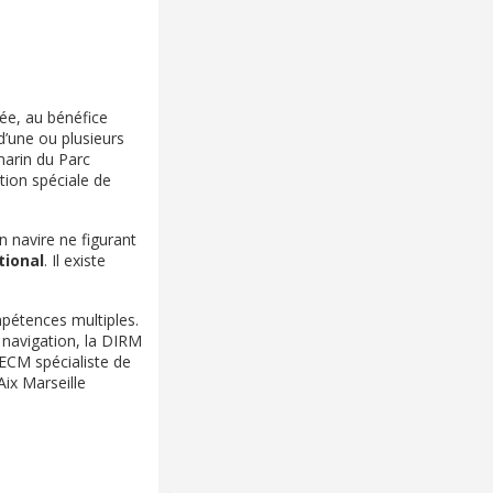
ée, au bénéfice
d’une ou plusieurs
marin du Parc
tion spéciale de
 navire ne figurant
tional
. Il existe
pétences multiples.
 navigation, la DIRM
ECM spécialiste de
ix Marseille