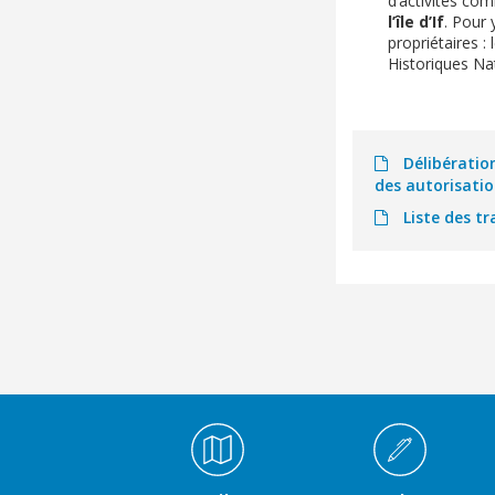
d’activités co
l’île d’If
. Pour 
propriétaires :
Historiques Na
Délibération
des autorisati
Liste des t
Médiathèque Footer