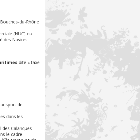
es Bouches-du-Rhône
erciale (NUC) ou
té des Navires
aritimes
dite « taxe
transport de
ues dans les
nal des Calanques
ns le cadre