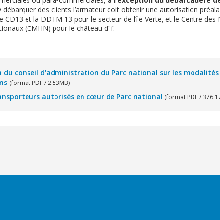
mmerciales ou para‐commerciales,
à l’exception du débarcadère de 
y débarquer des clients l’armateur doit obtenir une autorisation préal
 le CD13 et la DDTM 13 pour le secteur de l’île Verte, et le Centre d
tionaux (CMHN) pour le château d’If.
 du conseil d'administration du Parc national sur les modalités
ons
(format PDF / 2.53MB)
ransporteurs autorisés en cœur de Parc national
(format PDF / 376.1