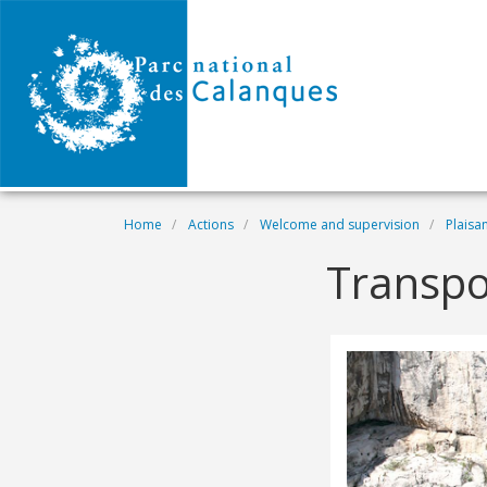
Skip to main content
Breadcrumb
Home
Actions
Welcome and supervision
Plaisa
Transpo