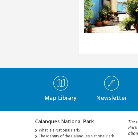
Médiathèque Footer
Map Library
Newsletter
Calanques National Park
The o
Park
What is a National Park?
about
The identity of the Calanques National Park