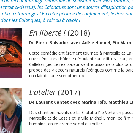
ol au récent tournage remarqué de Stillwater avec Matt Damon,
extrait ci-dessus), les Calanques sont une source d'inspiration po
ombreux tournages ! En cette période de confinement, le Parc nat
ans les Calanques, à voir ou à revoir !
En liberté !
(2018)
De Pierre Salvadori avec Adèle Haenel, Pio Marm
Cette comédie entièrement tournée à Marseille et La
une scène très drôle se déroulant sur le littoral sud, 
Callelongue. Le réalisateur s’enthousiasmera plus tard 
propos des « décors naturels féériques comme la baie 
un clair de lune somptueux ».
L’atelier
(2017)
De Laurent Cantet avec Marina Foïs, Matthieu Lu
Des chantiers navals de La Ciotat à l’île Verte en pas
Marseille et de Cassis et la villa Michel Simon, ce film
humaine, entre drame social et thriller.