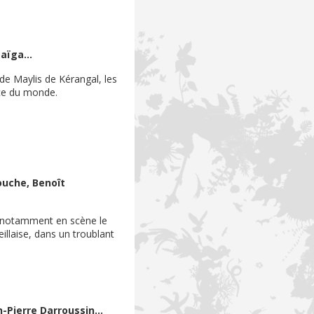
aïga...
e Maylis de Kérangal, les
nce du monde.
louche, Benoît
notamment en scène le
llaise, dans un troublant
-Pierre Darroussin...