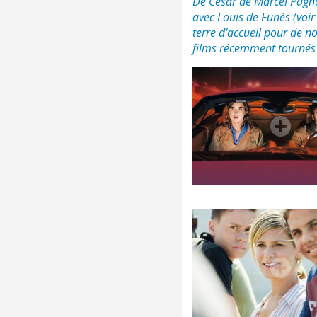
De César de Marcel Pagn
avec Louis de Funès (voir 
terre d'accueil pour de n
films récemment tournés d