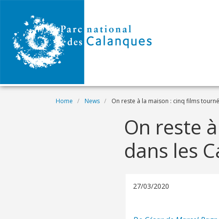
Skip to main content
Breadcrumb
Home
News
On reste à la maison : cinq films tourné
On reste à
dans les C
27/03/2020