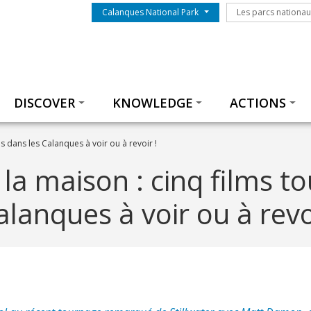
Menu du parc
Les parcs nationa
Calanques National Park
Les parcs nationa
Thématiques
DISCOVER
KNOWLEDGE
ACTIONS
s dans les Calanques à voir ou à revoir !
 la maison : cinq films t
alanques à voir ou à revoi