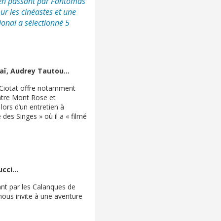
 en passant par Fantômas
ur les cinéastes et une
ional a sélectionné 5
aï, Audrey Tautou...
 Ciotat offre notamment
entre Mont Rose et
lors d’un entretien à
des Singes » où il a « filmé
cci...
sant par les Calanques de
 nous invite à une aventure