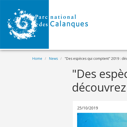
Skip to main content
Breadcrumb
Home
News
"Des espèces qui comptent" 2019 : déco
"Des espèc
découvrez 
25/10/2019