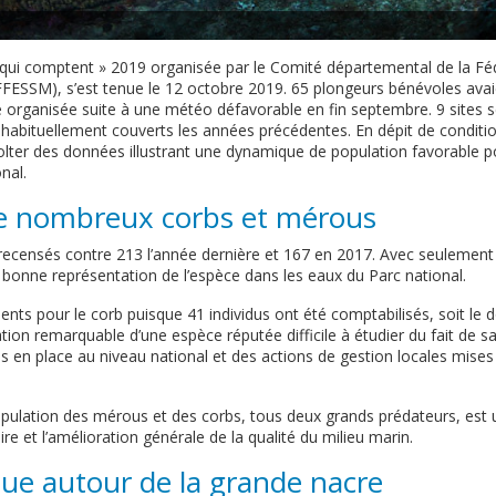
qui comptent » 2019 organisée par le Comité départemental de la Féd
FFESSM), s’est tenue le 12 octobre 2019. 65 plongeurs bénévoles avai
e organisée suite à une météo défavorable en fin septembre. 9 sites 
e habituellement couverts les années précédentes. En dépit de condi
colter des données illustrant une dynamique de population favorable p
nal.
e nombreux corbs et mérous
ecensés contre 213 l’année dernière et 167 en 2017. Avec seulement 
 bonne représentation de l’espèce dans les eaux du Parc national.
uents pour le corb puisque 41 individus ont été comptabilisés, soit le
on remarquable d’une espèce réputée difficile à étudier du fait de sa r
 en place au niveau national et des actions de gestion locales mises 
lation des mérous et des corbs, tous deux grands prédateurs, est u
re et l’amélioration générale de la qualité du milieu marin.
ue autour de la grande nacre