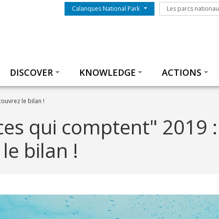
Menu du parc
Les parcs nationa
Calanques National Park
Les parcs nationa
Thématiques
DISCOVER
KNOWLEDGE
ACTIONS
uvrez le bilan !
es qui comptent" 2019 :
le bilan !