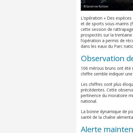
© Sandrine Ruitton
L’opération « Des espèces 
et de sports sous-marins (
cette session de rattrapag
prospectés sur la trentain
l’opération a permis de ré
dans les eaux du Parc natio
Observation d
106 mérous bruns ont été r
chiffre semble indiquer une
Les chiffres sont plus éloq
précédentes. Cette observati
pertinence du moratoire mis
national.
La bonne dynamique de popu
santé de la chaîne alimentai
Alerte mainten