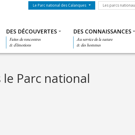
Menu du parc
Les parcs nationa
Le Parc national des Calanques
Les parcs nationa
Thématiques
DES DÉCOUVERTES
DES CONNAISSANCES
Faites de rencontres
Au service de la nature
& d’émotions
& des hommes
le Parc national