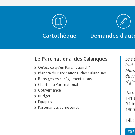
Médiathèque Footer
Cartothèque
Demandes d'auto
Le Parc national des Calanques
Le si
tout 
Qu’est-ce qu’un Parc national ?
Marse
Identité du Parc national des Calanques
du Fr
Bons gestes et réglementations
régle
Charte du Parc national
Gouvernance
Parc
Budget
141 
Équipes
Bâti
Partenariats et mécénat
1300
Tél. 
E