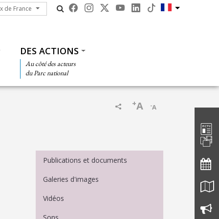
ux de France
ux de France
DES ACTIONS
Au côté des acteurs
du Parc national
+
A
-
A
Barre d'
Menu Médiathèque
Publications et documents
Galeries d'images
Vidéos
Sons