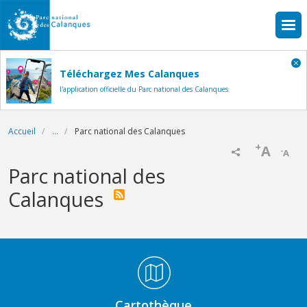
Aller au contenu principal
Téléchargez Mes Calanques
l'application officielle du Parc national des Calanques
Fil d'Ariane
Accueil
...
Parc national des Calanques
+
A
-
A
Parc national des
Calanques
Médiathèque Footer
Cartothèque