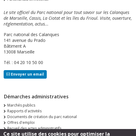
Le site officiel du Parc national pour tout savoir sur les Calanques
de Marseille, Cassis, La Ciotat et les îles du Frioul. Visite, ouverture,
réglementation, actus...
Parc national des Calanques
141 avenue du Prado
Bâtiment A
13008 Marseille
Tél. : 04 20 10 50 00
Envoyer un email
Démarches administratives
Marchés publics
Rapports d'activités
Documents de création du parc national
Offres d'emploi
Recueil des actes administratifs
Ce site utilise des cookies pour optimiser la
Consultations publiques