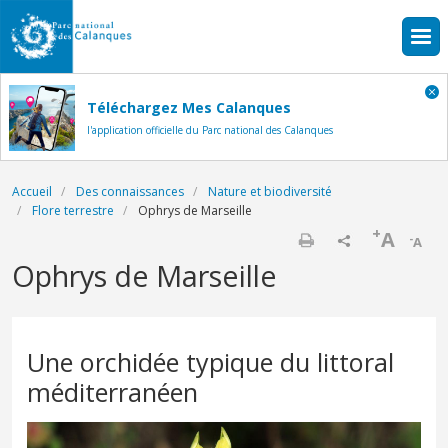
Aller au contenu principal
Téléchargez Mes Calanques
l'application officielle du Parc national des Calanques
Fil d'Ariane
Accueil
Des connaissances
Nature et biodiversité
Flore terrestre
Ophrys de Marseille
+
A
-
A
Imprimer
Ophrys de Marseille
Une orchidée typique du littoral
méditerranéen