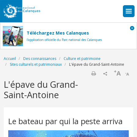
Aller au contenu principal
Téléchargez Mes Calanques
l'application officielle du Parc national des Calanques
Fil d'Ariane
Accueil
Des connaissances
Culture et patrimoine
Sites culturels et patrimoniaux
L'épave du Grand-Saint-Antoine
+
A
-
A
Imprimer
L'épave du Grand-
Saint-Antoine
Le bateau par qui la peste arriva