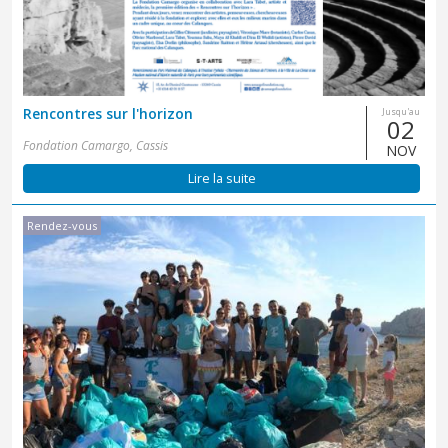
Rencontres sur l'horizon
Jusqu'au
02
Fondation Camargo, Cassis
NOV
Lire la suite
Rendez-vous