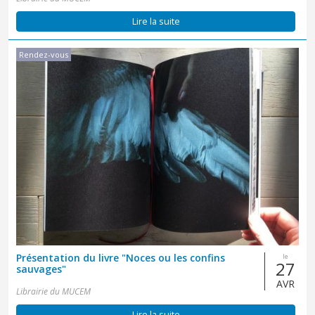
Lire la suite
Rendez-vous
Présentation du livre "Noces ou les confins
le
27
sauvages"
AVR
Librairie du MUCEM
Lire la suite