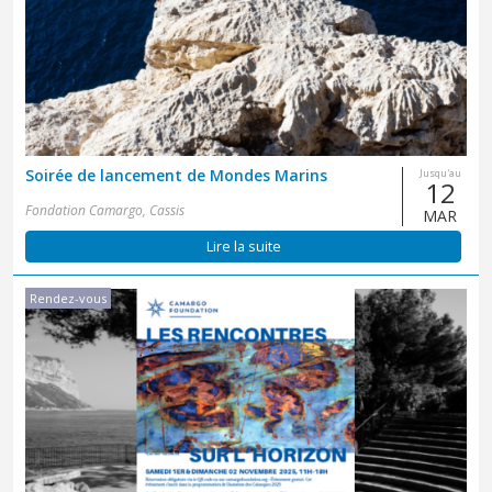
Soirée de lancement de Mondes Marins
Jusqu'au
12
Fondation Camargo, Cassis
MAR
Lire la suite
Rendez-vous