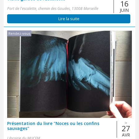
16
Port de l'escalette, chemin des Goudes, 13008 Marseille
JUIN
Lire la suite
Rendez-vous
Présentation du livre "Noces ou les confins
le
27
sauvages"
AVR
Librairie du MUCEM