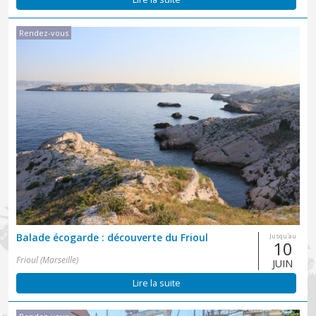
Rendez-vous
Balade écogarde : découverte du Frioul
Jusqu'au
10
Frioul (Marseille)
JUIN
Lire la suite