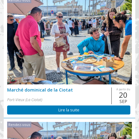
Rendez-vous
Marché dominical de la Ciotat
A partir du
20
Port-Vieux (La Ciotat)
SEP
Lire la suite
Rendez-vous