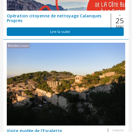
Opération citoyenne de nettoyage Calanques
le
25
Propres
MAI
Lire la suite
Rendez-vous
Visite guidée de l'Escalette
Jusqu'au