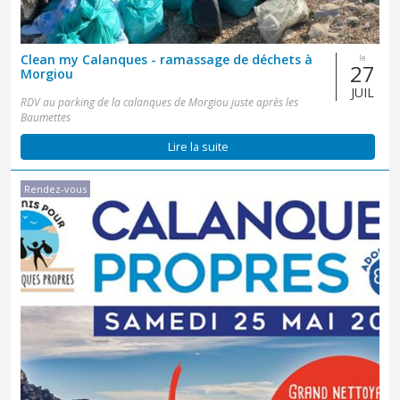
Clean my Calanques - ramassage de déchets à
le
27
Morgiou
JUIL
RDV au parking de la calanques de Morgiou juste après les
Baumettes
Lire la suite
Rendez-vous