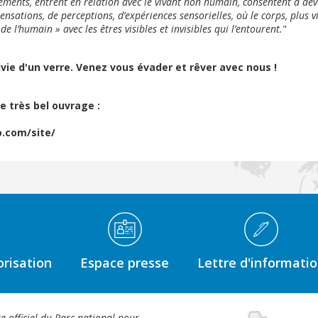
éments, entrent en relation avec le vivant non humain, consentent à de
nsations, de perceptions, d’expériences sensorielles, où le corps, plus vi
e l’humain » avec les êtres visibles et invisibles qui l’entourent.
"
vie d'un verre. Venez vous évader et rêver avec nous !
e très bel ouvrage :
o.com/site/
risation
Espace presse
Lettre d'informati
te officiel du Parc national pour