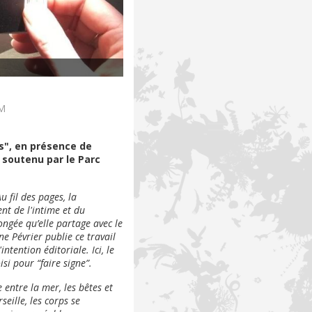
EM
s", en présence de
 soutenu par le Parc
 fil des pages, la
t de l'intime et du
ongée qu’elle partage avec le
e Pévrier publie ce travail
ntention éditoriale. Ici, le
si pour “faire signe”.
entre la mer, les bêtes et
eille, les corps se