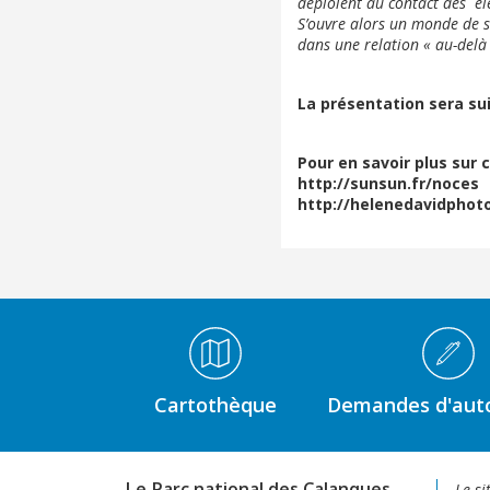
déploient au contact des él
S’ouvre alors un monde de se
dans une relation « au-delà d
La présentation sera sui
Pour en savoir plus sur c
http://sunsun.fr/noces
http://helenedavidphot
Médiathèque Footer
Cartothèque
Demandes d'auto
Le Parc national des Calanques
Le si