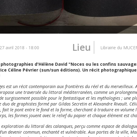
Lieu
27 avril 2018 - 18:00
Librairie du MUC
e photographies d'Hélène David "Noces ou les confins sauvage
rice Céline Pévrier (sun/sun éditions). Un récit photographique
!
es est un récit contemporain aux frontières du réel et du merveilleux. Au
ropose une traversée du littoral méditerranéen, comme un prolongemen
 de surgissement possible pour le fantastique et les mythologies ; une pl
 duo de graphistes formé par Gildas Secretin et Alexandre Rivault. Célin
 fait le pont entre le fond et la forme, cherchant à traduire en volume l'i
ps, les formes jouent avec le relief du papier et chaque élément est choi
e exploration du littoral des calanques, perçu comme espace de dialogue 
 d’un devenir commun, enchanté et vulnérable. Aux portes de la ville, Mars