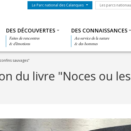
Menu du parc
Les parcs nationa
Le Parc national des Calanques
Les parcs nationa
Thématiques
DES DÉCOUVERTES
DES CONNAISSANCES
Faites de rencontres
Au service de la nature
& d’émotions
& des hommes
 confins sauvages"
on du livre "Noces ou les