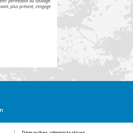
venir perméable au sauvage.
vant, plus présent, s’engage
on
Démarches administratives