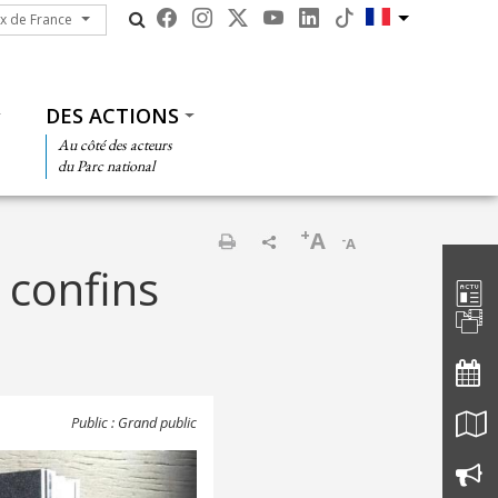
ux de France
ux de France
DES ACTIONS
Au côté des acteurs
du Parc national
+
A
-
A
Barre d'
Imprimer
 confins
Public : Grand public