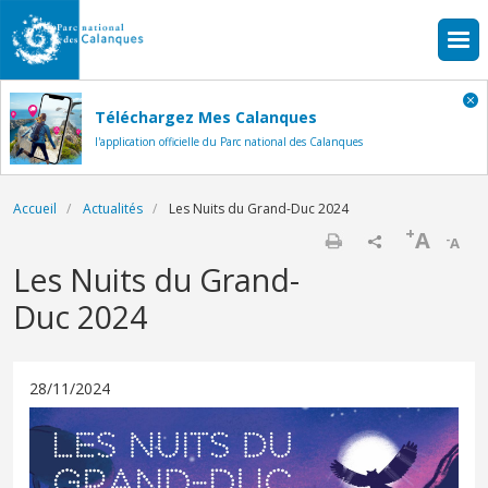
Aller au contenu principal
Téléchargez Mes Calanques
l'application officielle du Parc national des Calanques
Fil d'Ariane
Accueil
Actualités
Les Nuits du Grand-Duc 2024
+
A
-
A
Imprimer
Les Nuits du Grand-
Duc 2024
28/11/2024