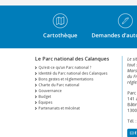
Médiathèque Footer
Cartothèque
Demandes d'auto
Le Parc national des Calanques
Le si
tout 
Qu’est-ce qu’un Parc national ?
Marse
Identité du Parc national des Calanques
du Fr
Bons gestes et réglementations
régle
Charte du Parc national
Gouvernance
Parc
Budget
141 
Équipes
Bâti
Partenariats et mécénat
1300
Tél. 
E