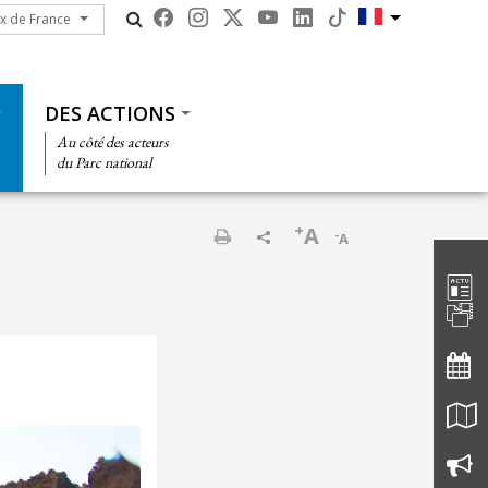
ux de France
ux de France
DES ACTIONS
Au côté des acteurs
du Parc national
+
A
-
A
Barre d'
Imprimer