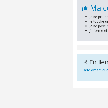
Ma co
Je ne piétin
Je touche u
Je ne pose 
J’informe et
En lie
Carte dynamique