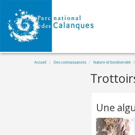
Aller au contenu principal
Fil d'Ariane
Accueil
Des connaissances
Nature et biodiversité
Trottoir
Une algu