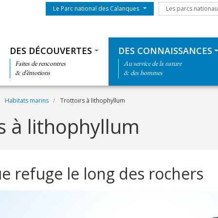
Menu du parc
Les parcs nationa
Le Parc national des Calanques
Les parcs nationa
Thématiques
DES DÉCOUVERTES
DES CONNAISSANCES
Faites de rencontres
Au service de la nature
& d’émotions
& des hommes
Habitats marins
Trottoirs à lithophyllum
s à lithophyllum
e refuge le long des rochers