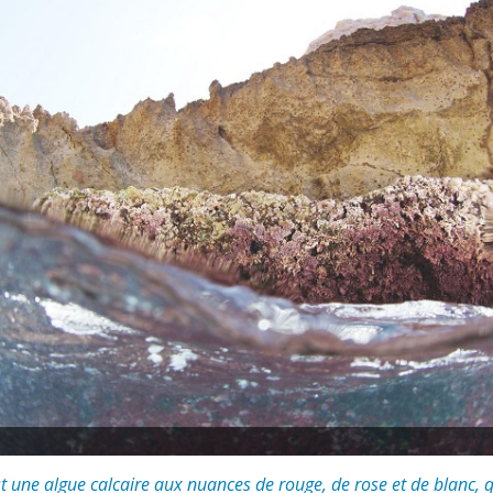
t une algue calcaire aux nuances de rouge, de rose et de blanc, q