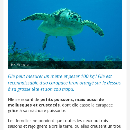
© H. Mennella
Elle peut mesurer un mètre et peser 100 kg ! Elle est
reconnaissable à sa carapace brun orangé sur le dessus,
à sa grosse tête et son cou trapu.
Elle se nourrit de
petits poissons, mais aussi de
mollusques et crustacés
, dont elle casse la carapace
grâce à sa mâchoire puissante.
Les femelles ne pondent que toutes les deux ou trois
saisons et rejoignent alors la terre, où elles creusent un trou