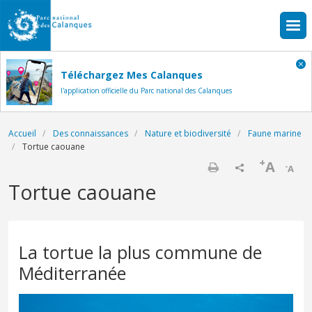
Aller au contenu principal
Téléchargez Mes Calanques
l'application officielle du Parc national des Calanques
Fil d'Ariane
Accueil
Des connaissances
Nature et biodiversité
Faune marine
Tortue caouane
+
A
-
A
Imprimer
Tortue caouane
La tortue la plus commune de
Méditerranée