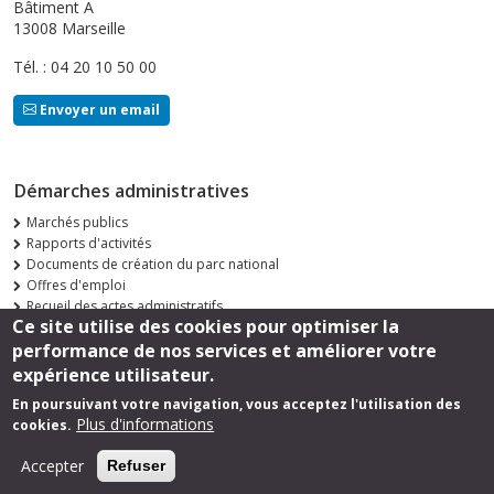
Bâtiment A
13008 Marseille
Tél. : 04 20 10 50 00
Envoyer un email
Démarches administratives
Marchés publics
Rapports d'activités
Documents de création du parc national
Offres d'emploi
Recueil des actes administratifs
Ce site utilise des cookies pour optimiser la
Consultations publiques
performance de nos services et améliorer votre
Suivez-nous
expérience utilisateur.
En poursuivant votre navigation, vous acceptez l'utilisation des
Plus d'informations
cookies.
Footer
Mentions légales
Accepter
Refuser