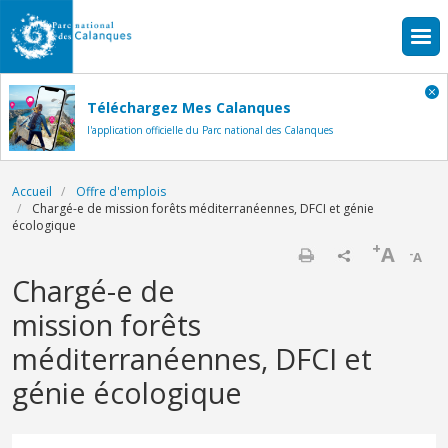
Aller au contenu principal
Téléchargez Mes Calanques
l'application officielle du Parc national des Calanques
Fil d'Ariane
Accueil
Offre d'emplois
Chargé-e de mission forêts méditerranéennes, DFCI et génie
écologique
+
A
-
A
Imprimer
Chargé-e de
mission forêts
méditerranéennes, DFCI et
génie écologique