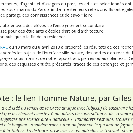
rcheurs, d’agents et d’usagers du parc, les artistes sélectionnés ont 
es et sous-marins du Parc afin d’alimenter leurs réflexions. Ils ont égal
s de partage des connaissances et de savoir-faire :
/ atelier avec des élèves de l’enseignement secondaire
se pour des étudiants d’écoles d’art ou d’architecture
n publique à la fin de la résidence
FRAC
du 10 mars au 8 avril 2018 a présenté les résultats de ces reche
ordés les sujets de l’interface ville-nature, des portes d’entrées du 
ages sous-marins, de notre rapport aux pierres ou aux plantes... D
xions, des esquisses ont été présentés, traces de ces échanges et ger
xte : le lien Homme-Nature, par Gille
 a été créé au temps de la Grèce antique avec l’objectif de soustraire les
i que les éléments inertes, à un univers de superstition et de croyance p
 engendré une science dite « naturelle ». L’humanité s’est ainsi trouvée 
 elle baignait : abandon d’une situation fusionnelle qui liait de façon
à la Nature. La distance, prise avec ce qui autrefois se trouvait intrin