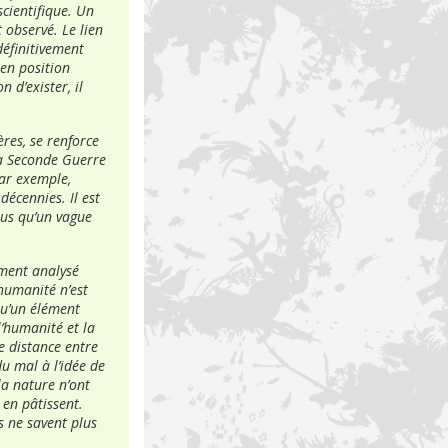
scientifique. Un
t observé. Le lien
éfinitivement
 en position
n d’exister, il
ères, se renforce
 la Seconde Guerre
par exemple,
décennies. Il est
lus qu’un vague
ement analysé
humanité n’est
 qu’un élément
l’humanité et la
de distance entre
du mal à l’idée de
la nature n’ont
 en pâtissent.
s ne savent plus