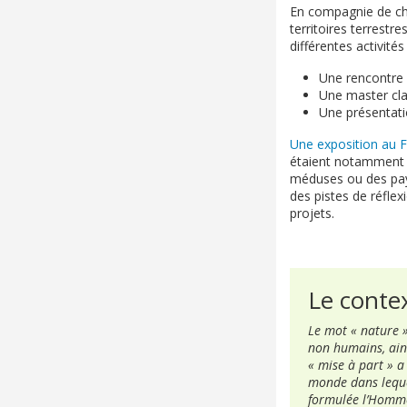
En compagnie de che
territoires terrestr
différentes activité
Une rencontre 
Une master clas
Une présentatio
Une exposition au 
étaient notamment ab
méduses ou des pays
des pistes de réfle
projets.
Le conte
Le mot « nature »
non humains, ains
« mise à part » a
monde dans lequel
formulée l’Homme 