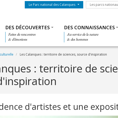
Menu du parc
Les parcs nationa
Le Parc national des Calanques
Les parcs nationa
Thématiques
DES DÉCOUVERTES
DES CONNAISSANCES
Faites de rencontres
Au service de la nature
& d’émotions
& des hommes
culturelle
Les Calanques : territoire de sciences, source d'inspiration
nques : territoire de sci
'inspiration
dence d'artistes et une exposi