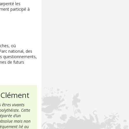
arpenté les
ement participé à
rches, où
Parc national, des
es questionnements,
mes de futurs
s Clément
 êtres vivants
olythéiste. Cette
séparée d’un
 absolue mais non
sèquement lié au