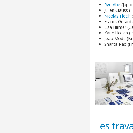
Ryo Abe
(Japon
Julien Clauss (
Nicolas Floc’h
(
Franck Gérard 
Lisa Hirmer (C
Katie Holten (I
João Modé (Bré
Shanta Rao (F
Les trav