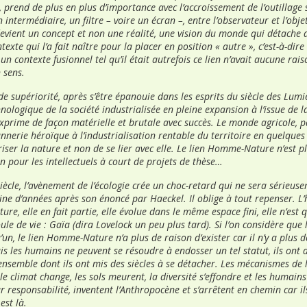
t, prend de plus en plus d’importance avec l’accroissement de l’outillage 
intermédiaire, un filtre – voire un écran –, entre l’observateur et l’obje
ient un concept et non une réalité, une vision du monde qui détache d
exte qui l’a fait naître pour la placer en position « autre », c’est-à-dire
n contexte fusionnel tel qu’il était autrefois ce lien n’avait aucune raiso
 sens.
de supériorité, après s’être épanouie dans les esprits du siècle des Lumi
chnologique de la société industrialisée en pleine expansion à l’issue de
exprime de façon matérielle et brutale avec succès. Le monde agricole, 
nnerie héroïque à l’industrialisation rentable du territoire en quelques 
iser la nature et non de se lier avec elle. Le lien Homme-Nature n’est p
on pour les intellectuels à court de projets de thèse…
iècle, l’avènement de l’écologie crée un choc-retard qui ne sera sérieus
ne d’années après son énoncé par Haeckel. Il oblige à tout repenser. L’
ure, elle en fait partie, elle évolue dans le même espace fini, elle n’est
ule de vie : Gaïa (dira Lovelock un peu plus tard). Si l’on considère que 
’un, le lien Homme-Nature n’a plus de raison d’exister car il n’y a plus 
Mais les humains ne peuvent se résoudre à endosser un tel statut, ils ont 
 ensemble dont ils ont mis des siècles à se détacher. Les mécanismes de 
le climat change, les sols meurent, la diversité s’effondre et les humains
ur responsabilité, inventent l’Anthropocène et s’arrêtent en chemin car il
est là.