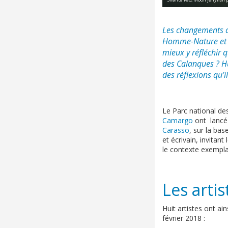
Les changements ac
Homme-Nature et l
mieux y réfléchir 
des Calanques ? Hui
des réflexions qu’
Le Parc national des
Camargo
ont lancé 
Carasso
, sur la bas
et écrivain, invitant
le contexte exempla
Les artis
Huit artistes ont ai
février 2018 :