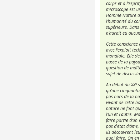
corps et à l’espri
microscope est un 
Homme-Nature dev
l’humanité du cont
supérieure. Dans u
n’aurait eu aucun
Cette conscience 
avec l’exploit te
mondiale. Elle s’
passe de la paysa
question de maîtr
sujet de discussi
e
Au début du XX
s
qu’une cinquantai
pas hors de la nat
vivant de cette bo
nature ne font qu
l’un et l’autre. 
faire partie d’un
pas d’état d’âme, 
Ils découvrent le
quoi faire. On en 