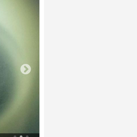
Nicolas Floc’h, Productive Landscapes, Invisible, 4m, Anse de l’arène, C