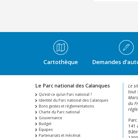
Médiathèque Footer
Cartothèque
Demandes d'auto
Le Parc national des Calanques
Le si
tout 
Qu’est-ce qu’un Parc national ?
Marse
Identité du Parc national des Calanques
du Fr
Bons gestes et réglementations
régle
Charte du Parc national
Gouvernance
Parc
Budget
141 
Équipes
Bâti
Partenariats et mécénat
1300