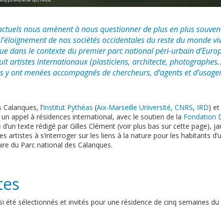
tuels nous amènent à nous questionner de plus en plus souvent 
’éloignement de nos sociétés occidentales du reste du monde v
que dans le contexte du premier parc national péri-urbain d’Europ
t artistes internationaux (plasticiens, architecte, photographes…)
ils y ont menées accompagnés de chercheurs, d’agents et d’usager
 Calanques, l’
Institut Pythéas
(
Aix-Marseille Université
,
CNRS
,
IRD
) et
un appel à résidences international, avec le soutien de la
Fondation D
e d’un texte rédigé par Gilles Clément (voir plus bas sur cette page), ja
 les artistes à s’interroger sur les liens à la nature pour les habitants
ire du Parc national des Calanques.
tes
nsi été sélectionnés et invités pour une résidence de cinq semaines du