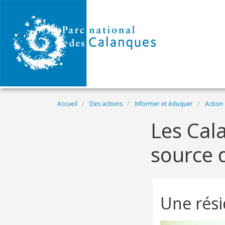
Aller au contenu principal
Fil d'Ariane
Accueil
Des actions
Informer et éduquer
Action 
Les Cala
source d
Une rési