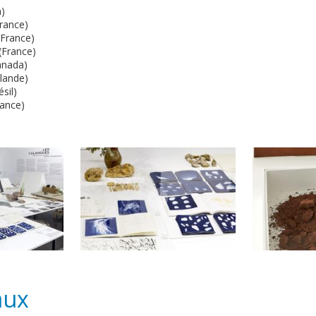
)
France)
France)
(France)
anada)
rlande)
sil)
rance)
aux