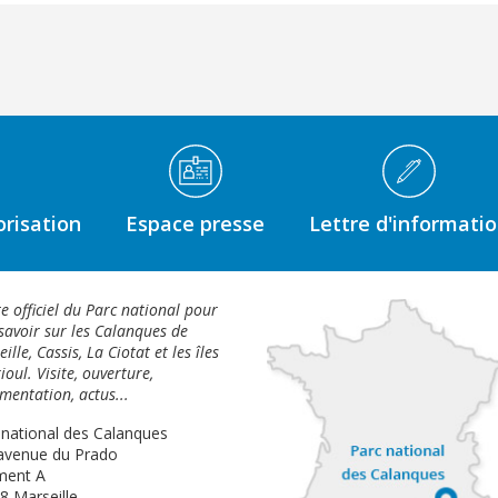
risation
Espace presse
Lettre d'informati
te officiel du Parc national pour
savoir sur les Calanques de
ille, Cassis, La Ciotat et les îles
ioul. Visite, ouverture,
mentation, actus...
 national des Calanques
avenue du Prado
ment A
8 Marseille