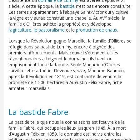
L’existence du
domaine de Luminy
est avérée depuis le XI
siècle. À cette époque, la
bastide
n’est pas encore construite.
Les terres appartiennent à l’abbaye Saint-Victor qui y cultive
e
la vigne et y aurait construit une chapelle. Au XV
siècle, la
famille d’Ollières achète la propriété et y développe
l’agriculture, le pastoralisme
et la
production de chaux
.
Lorsque la Révolution gagne Marseille, la famille d’Ollières se
réfugie dans sa bastide Luminy, encore éloignée des
premiers affrontements. Mais ceux-ci s’étendent et les
révolutionnaires atteignent le domaine : ils tuent ou
emprisonnent toute la famille. Seule Madame d’Ollières
survit à cette attaque. Devenue veuve, Madame Baudoin,
après la Révolution en 1819, est contrainte de vendre la
propriété de 1 200 hectares à Augustin Félix Fabre, riche
armateur marseillais.
La bastide Fabre
La bastide telle que nous la connaissons est l’œuvre de la
famille Fabre, qui occupe les lieux jusqu’en 1945. À la mort
d’Augustin Félix en 1850, le domaine est indivis entre les
héritiers et la maison sera par la suite agrandie pour recevoir