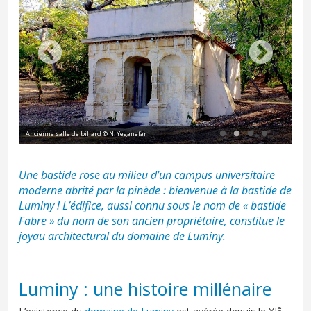
Parc de la bastide de Luminy au XIXe siècle, grand bassin ©ADBdR DELTA 5741
Une bastide rose au milieu d’un campus universitaire
moderne abrité par la pinède : bienvenue à la bastide de
Luminy ! L’édifice, aussi connu sous le nom de « bastide
Fabre » du nom de son ancien propriétaire, constitue le
joyau architectural du
domaine de Luminy
.
Luminy : une histoire millénaire
e