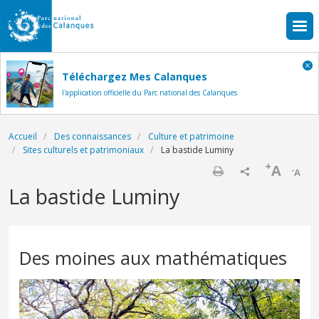
Aller au contenu principal
Téléchargez Mes Calanques
l'application officielle du Parc national des Calanques
Fil d'Ariane
Accueil
Des connaissances
Culture et patrimoine
Sites culturels et patrimoniaux
La bastide Luminy
+
A
-
A
Imprimer
La bastide Luminy
Des moines aux mathématiques