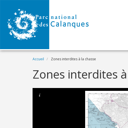
Aller au contenu principal
Fil d'Ariane
Accueil
Zones interdites à la chasse
Zones interdites à