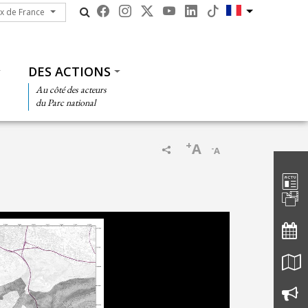
ux de France
ux de France
DES ACTIONS
Au côté des acteurs
du Parc national
+
A
-
A
Barre d'