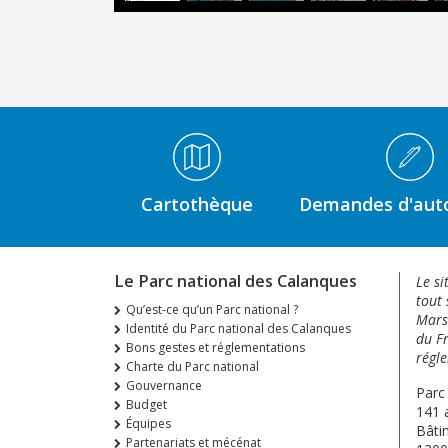
Médiathèque Footer
Cartothèque
Demandes d'auto
Le Parc national des Calanques
Le si
tout 
Qu’est-ce qu’un Parc national ?
Marse
Identité du Parc national des Calanques
du Fr
Bons gestes et réglementations
régle
Charte du Parc national
Gouvernance
Parc
Budget
141 
Équipes
Bâti
Partenariats et mécénat