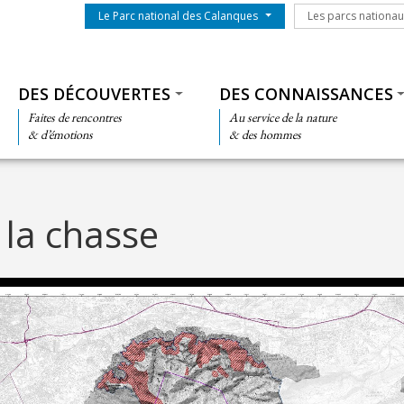
Menu du parc
Les parcs nationa
Le Parc national des Calanques
Les parcs nationa
Thématiques
DES DÉCOUVERTES
DES CONNAISSANCES
Faites de rencontres
Au service de la nature
& d’émotions
& des hommes
 la chasse