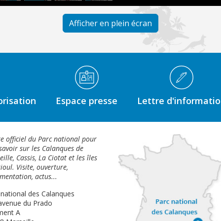
Afficher en plein écran
risation
Espace presse
Lettre d'informati
te officiel du Parc national pour
savoir sur les Calanques de
ille, Cassis, La Ciotat et les îles
ioul. Visite, ouverture,
mentation, actus...
 national des Calanques
avenue du Prado
ment A