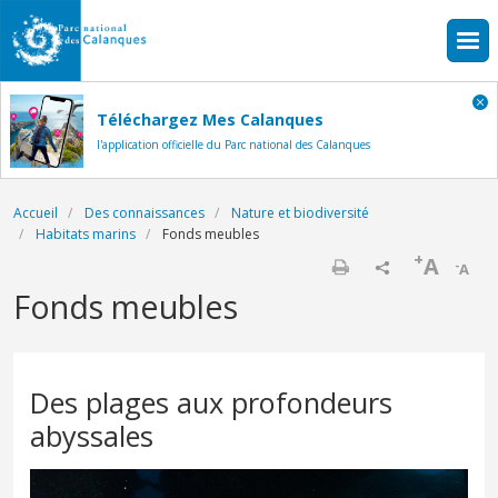
Aller au contenu principal
Téléchargez Mes Calanques
l'application officielle du Parc national des Calanques
Fil d'Ariane
Accueil
Des connaissances
Nature et biodiversité
Habitats marins
Fonds meubles
+
A
-
A
Imprimer
Fonds meubles
Des plages aux profondeurs
abyssales