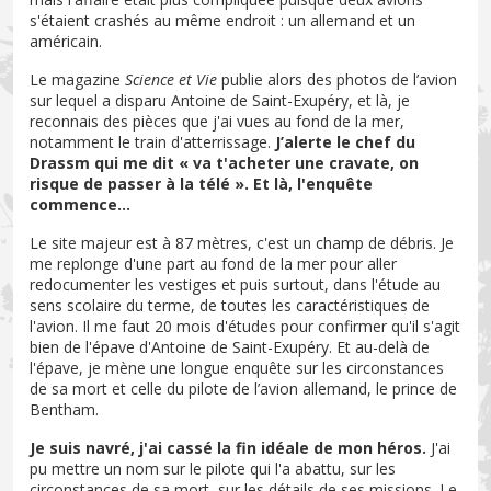
s'étaient crashés au même endroit : un allemand et un
américain.
Le magazine
Science et Vie
publie alors des photos de l’avion
sur lequel a disparu Antoine de Saint-Exupéry, et là, je
reconnais des pièces que j'ai vues au fond de la mer,
notamment le train d'atterrissage.
J’alerte le chef du
Drassm qui me dit « va t'acheter une cravate, on
risque de passer à la télé ». Et là, l'enquête
commence...
Le site majeur est à 87 mètres, c'est un champ de débris. Je
me replonge d'une part au fond de la mer pour aller
redocumenter les vestiges et puis surtout, dans l'étude au
sens scolaire du terme, de toutes les caractéristiques de
l'avion. Il me faut 20 mois d'études pour confirmer qu'il s'agit
bien de l'épave d'Antoine de Saint-Exupéry. Et au-delà de
l'épave, je mène une longue enquête sur les circonstances
de sa mort et celle du pilote de l’avion allemand, le prince de
Bentham.
Je suis navré, j'ai cassé la fin idéale de mon héros.
J'ai
pu mettre un nom sur le pilote qui l'a abattu, sur les
circonstances de sa mort, sur les détails de ses missions. Le