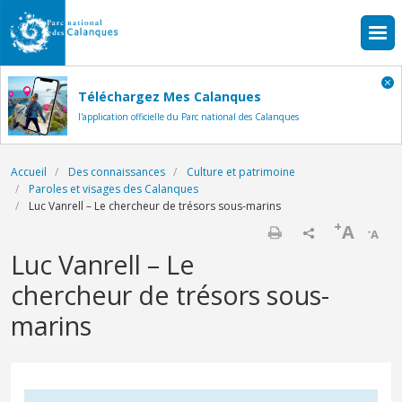
Aller au contenu principal
Téléchargez Mes Calanques
l'application officielle du Parc national des Calanques
Fil d'Ariane
Accueil
Des connaissances
Culture et patrimoine
Paroles et visages des Calanques
Luc Vanrell – Le chercheur de trésors sous-marins
+
A
-
A
Imprimer
Luc Vanrell – Le
chercheur de trésors sous-
marins