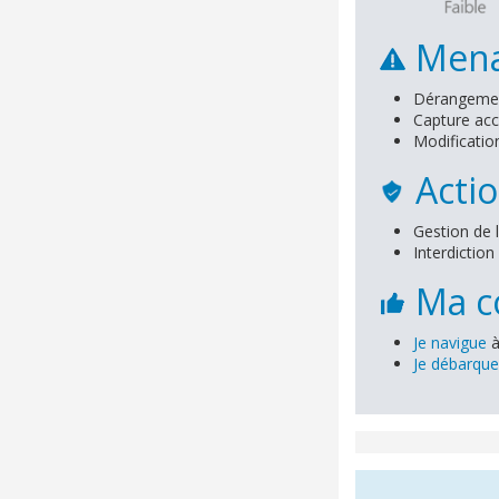
Mena
Dérangement
Capture acc
Modificatio
Actio
Gestion de 
Interdictio
Ma co
Je navigue
à
Je débarque