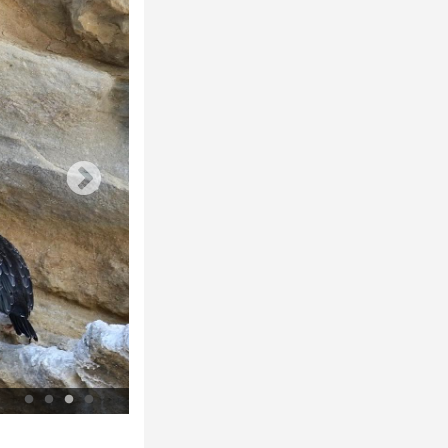
Group of European shag juveniles © J.P. Durand - Parc national des Ca