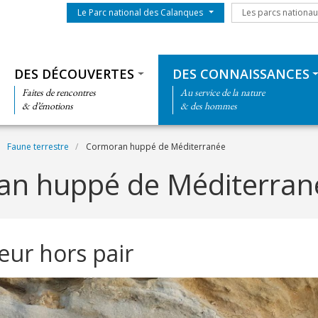
Menu du parc
Les parcs nationa
Le Parc national des Calanques
Les parcs nationa
Thématiques
DES DÉCOUVERTES
DES CONNAISSANCES
Faites de rencontres
Au service de la nature
& d’émotions
& des hommes
Faune terrestre
Cormoran huppé de Méditerranée
n huppé de Méditerran
ur hors pair