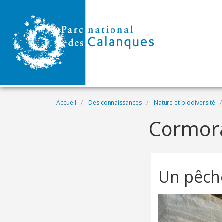
Aller au contenu principal
Fil d'Ariane
Accueil
Des connaissances
Nature et biodiversité
Cormora
Un pêche