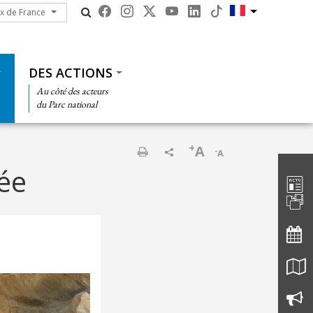
ux de France
ux de France
DES ACTIONS
Au côté des acteurs
du Parc national
+
A
-
A
Barre d'
Imprimer
ée