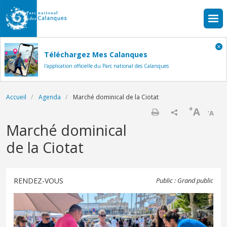
Aller au contenu principal
Téléchargez Mes Calanques
l'application officielle du Parc national des Calanques
Fil d'Ariane
Accueil
Agenda
Marché dominical de la Ciotat
+
A
-
A
Imprimer
Marché dominical
de la Ciotat
RENDEZ-VOUS
Public : Grand public