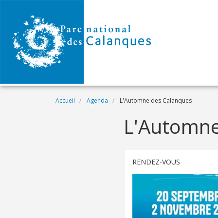
Aller au contenu principal
Fil d'Ariane
Accueil
Agenda
L'Automne des Calanques
L'Automne
RENDEZ-VOUS