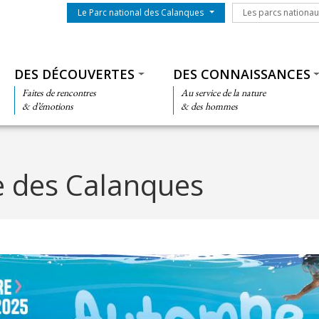
Menu du parc
Les parcs nationa
Le Parc national des Calanques
Les parcs nationa
Thématiques
DES DÉCOUVERTES
DES CONNAISSANCES
Faites de rencontres
Au service de la nature
& d’émotions
& des hommes
 des Calanques