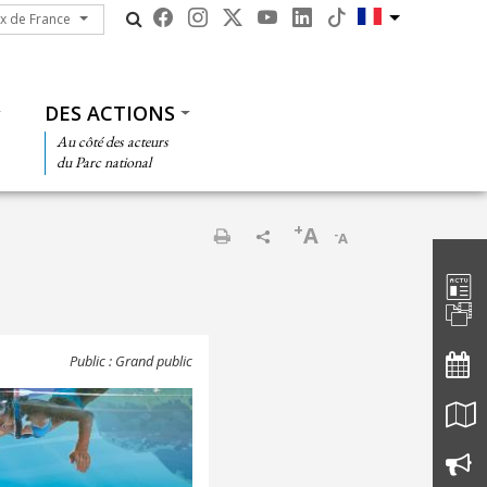
ux de France
ux de France
DES ACTIONS
Au côté des acteurs
du Parc national
+
A
-
A
Barre d'
Imprimer
Public : Grand public