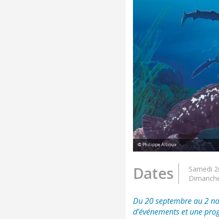
© Philippe Allioux
Dates
Samedi 2
Dimanche
Du 20 septembre au 2 no
d’événements et une pro