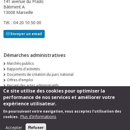
141 avenue du Prado
Bâtiment A
13008 Marseille
Tél. : 04 20 10 50 00
Envoyer un email
Démarches administratives
Marchés publics
Rapports d'activités
Documents de création du parc national
Offres d'emploi
Recueil des actes administratifs
Ce site utilise des cookies pour optimiser la
Consultations publiques
performance de nos services et améliorer votre
Suivez-nous
expérience utilisateur.
En poursuivant votre navigation, vous acceptez l'utilisation des
Plus d'informations
cookies.
Footer
Mentions légales
Accepter
Refuser