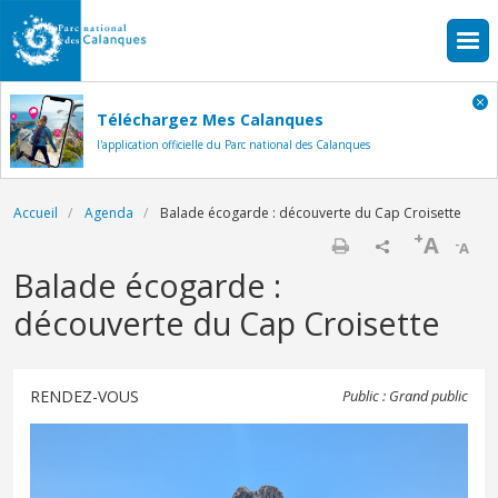
Aller au contenu principal
Téléchargez Mes Calanques
l'application officielle du Parc national des Calanques
Fil d'Ariane
Accueil
Agenda
Balade écogarde : découverte du Cap Croisette
+
A
-
A
Imprimer
Balade écogarde :
découverte du Cap Croisette
RENDEZ-VOUS
Public : Grand public