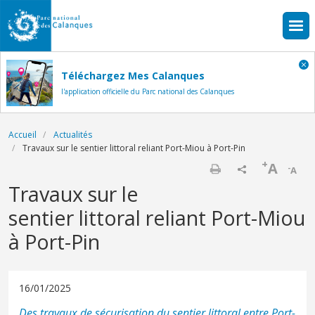
Aller au contenu principal
Téléchargez Mes Calanques
l'application officielle du Parc national des Calanques
Fil d'Ariane
Accueil
Actualités
Travaux sur le sentier littoral reliant Port-Miou à Port-Pin
+
A
-
A
Imprimer
Travaux sur le
sentier littoral reliant Port-Miou
à Port-Pin
16/01/2025
Des travaux de sécurisation du sentier littoral entre Port-