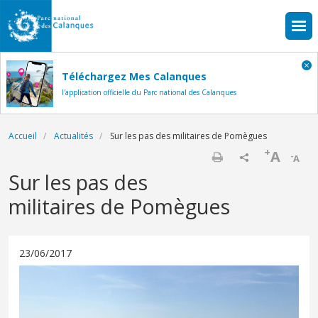
Aller au contenu principal
Téléchargez Mes Calanques
l'application officielle du Parc national des Calanques
Fil d'Ariane
Accueil
Actualités
Sur les pas des militaires de Pomègues
+
A
-
A
Imprimer
Sur les pas des
militaires de Pomègues
23/06/2017