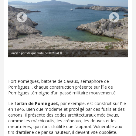
Ancien port de quarantaine © PNCal
Bit
Fort Pomègues, batterie de Cavaux, sémaphore de
Pomègues… chaque construction présente sur l’île de
Pomègues témoigne d’un passé militaire mouvementé.
Le
fortin de Poméguet
, par exemple, est construit sur l’île
en 1846. Bien que moderne et protégé par des fusils et des
canons, il présente des codes architecturaux médiévaux,
comme les mâchicoulis, les créneaux, les douves et les
meurtrières, qui n’ont d’utilité que l’apparat. Vulnérable aux
tirs d’artillerie de par sa hauteur, il devient vite obsolète.