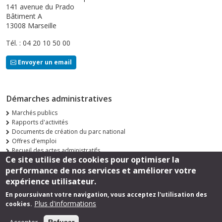
141 avenue du Prado
Bâtiment A
13008 Marseille
Tél. : 04 20 10 50 00
Envoyer un email
Démarches administratives
Marchés publics
Rapports d'activités
Documents de création du parc national
Offres d'emploi
Recueil des actes administratifs
Ce site utilise des cookies pour optimiser la
Consultations publiques
performance de nos services et améliorer votre
Suivez-nous
expérience utilisateur.
En poursuivant votre navigation, vous acceptez l'utilisation des
Plus d'informations
cookies.
Footer
Mentions légales