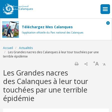
Aller au contenu principal
Téléchargez Mes Calanques
l'application officielle du Parc national des Calanques
Fil d'Ariane
Accueil
Actualités
Les Grandes nacres des Calanques à leur tour touchées par une
terrible épidémie
+
A
-
A
Imprimer
Les Grandes nacres
des Calanques à leur tour
touchées par une terrible
épidémie