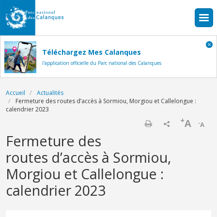
Aller au contenu principal
Téléchargez Mes Calanques
l'application officielle du Parc national des Calanques
Fil d'Ariane
Accueil
Actualités
Fermeture des routes d’accès à Sormiou, Morgiou et Callelongue :
calendrier 2023
+
A
-
A
Imprimer
Fermeture des
routes d’accès à Sormiou,
Morgiou et Callelongue :
calendrier 2023