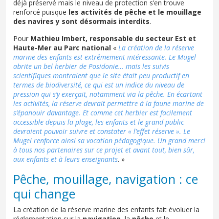
déjà préservé mais le niveau de protection s’en trouve
renforcé puisque
les activités de pêche et le mouillage
des navires y sont désormais interdits
.
Pour
Mathieu Imbert, responsable du secteur Est et
Haute-Mer au Parc national
«
La création de la réserve
marine des enfants est extrêmement intéressante. Le Mugel
abrite un bel herbier de Posidonie… mais les suivis
scientifiques montraient que le site était peu productif en
termes de biodiversité, ce qui est un indice du niveau de
pression qui s’y exerçait, notamment via la pêche. En écartant
les activités, la réserve devrait permettre à la faune marine de
s’épanouir davantage. Et comme cet herbier est facilement
accessible depuis la plage, les enfants et le grand public
devraient pouvoir suivre et constater « l’effet réserve ». Le
Mugel renforce ainsi sa vocation pédagogique. Un grand merci
à tous nos partenaires sur ce projet et avant tout, bien sûr,
aux enfants et à leurs enseignants
. »
Pêche, mouillage, navigation : ce
qui change
La création de la réserve marine des enfants fait évoluer la
réglementation sur la
navigation
, la
pêche
et le