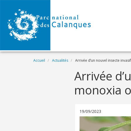
Aller au contenu principal
Fil d'Ariane
Accueil
Actualités
Arrivée d’un nouvel insecte invasi
Arrivée d’u
monoxia o
19/09/2023