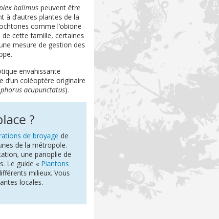
iplex halimu
s peuvent être
 à d’autres plantes de la
autochtones comme l’obione
 de cette famille, certaines
cune mesure de gestion des
ppe.
otique envahissante
e d’un coléoptère originaire
phorus acupunctatus
).
place ?
rations de broyage
de
nes de la métropole.
ation, une panoplie de
s. Le guide «
Plantons
ifférents milieux. Vous
antes locales.