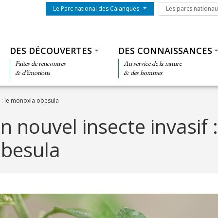
Menu du parc
Les parcs nationa
Le Parc national des Calanques
Les parcs nationa
Thématiques
DES DÉCOUVERTES
DES CONNAISSANCES
Faites de rencontres
Au service de la nature
& d’émotions
& des hommes
f : le monoxia obesula
n nouvel insecte invasif :
besula