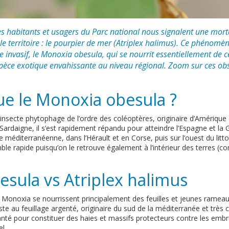
s habitants et usagers du Parc national nous signalent une mort
e territoire : le pourpier de mer (Atriplex halimus). Ce phénomène 
 invasif, le Monoxia obesula, qui se nourrit essentiellement de ce
e exotique envahissante au niveau régional. Zoom sur ces obse
ue le Monoxia obesula ?
insecte phytophage de l’ordre des coléoptères, originaire d’Amérique 
rdaigne, il s’est rapidement répandu pour atteindre l’Espagne et la Gr
ce méditerranéenne, dans l’Hérault et en Corse, puis sur l’ouest du li
le rapide puisqu’on le retrouve également à l’intérieur des terres (
sula vs Atriplex halimus
du Monoxia se nourrissent principalement des feuilles et jeunes ramea
ste au feuillage argenté, originaire du sud de la méditerranée et très 
nté pour constituer des haies et massifs protecteurs contre les embru
l.