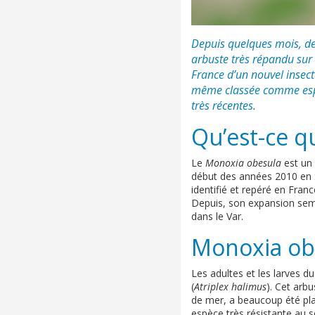
Depuis quelques mois, de
arbuste très répandu sur l
France d’un nouvel insecte
même classée comme espèc
très récentes.
Qu’est-ce q
Le
Monoxia obesula
est un 
début des années 2010 en Sa
identifié et repéré en Fran
Depuis, son expansion semb
dans le Var.
Monoxia obe
Les adultes et les larves 
(
Atriplex halimus
). Cet arbu
de mer, a beaucoup été pla
espèce très résistante au se