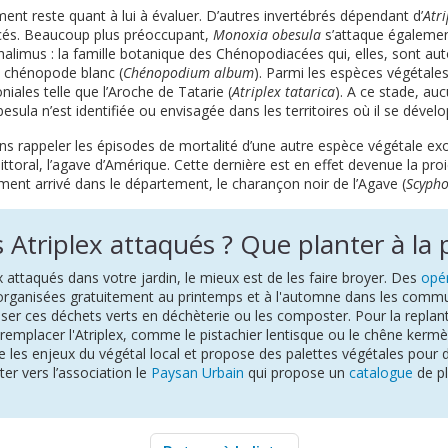
ent reste quant à lui à évaluer. D’autres invertébrés dépendant d’
Atr
cés. Beaucoup plus préoccupant,
Monoxia obesula
s’attaque également
halimus : la famille botanique des Chénopodiacées qui, elles, sont 
le chénopode blanc (
Chénopodium album
). Parmi les espèces végétales
iales telle que l’Aroche de Tatarie (
Atriplex tatarica
). A ce stade, au
ula n’est identifiée ou envisagée dans les territoires où il se dévelo
ans rappeler les épisodes de mortalité d’une autre espèce végétale ex
ttoral, l’agave d’Amérique. Cette dernière est en effet devenue la proi
ent arrivé dans le département, le charançon noir de l’Agave (
Scypho
 Atriplex attaqués ? Que planter à la 
x attaqués dans votre jardin, le mieux est de les faire broyer. Des
opé
organisées gratuitement au printemps et à l'automne dans les commu
er ces déchets verts en déchèterie ou les composter. Pour la replant
remplacer l'Atriplex, comme le pistachier lentisque ou le chêne kermè
le les enjeux du végétal local et propose des palettes végétales pour d
er vers l’association le
Paysan Urbain
qui propose un
catalogue
de pl