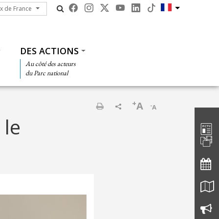
ux de France
ux de France
DES ACTIONS
Au côté des acteurs
du Parc national
+
A
-
A
Barre d'
Imprimer
 le