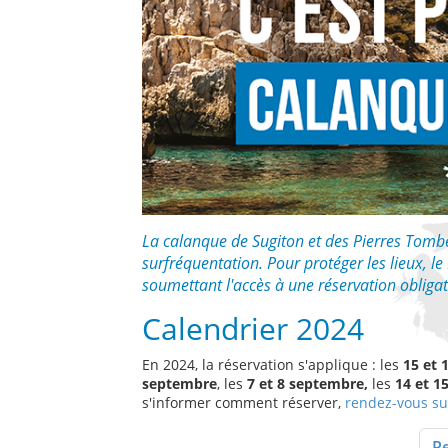
La calanque de Sugiton et des Pierres Tombé
surfréquentation. Pour protéger les lieux, le
soumettant l'accès à une réservation obligat
Calendrier 2024
En 2024, la réservation s'applique : les
15 et 
septembre
, les
7 et 8 septembre,
les
14 et 1
s'informer comment réserver,
rendez-vous su
Re