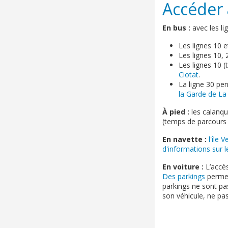
Accéder
En bus :
avec les l
Les lignes 10 e
Les lignes 10, 
Les lignes 10 
Ciotat
.
La ligne 30 pe
la Garde de La
À pied :
les calanq
(temps de parcours 
En navette :
l'île V
d'informations sur l
En voiture :
L’accè
Des parkings
permet
parkings ne sont pas
son véhicule, ne pas