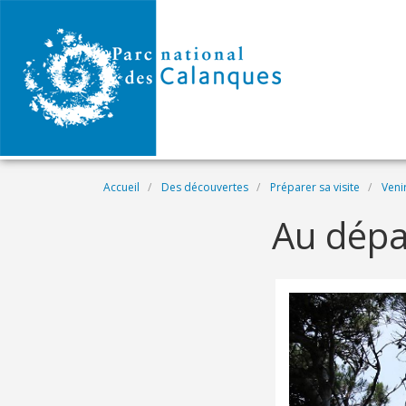
Aller au contenu principal
Fil d'Ariane
Accueil
Des découvertes
Préparer sa visite
Veni
Au dépa