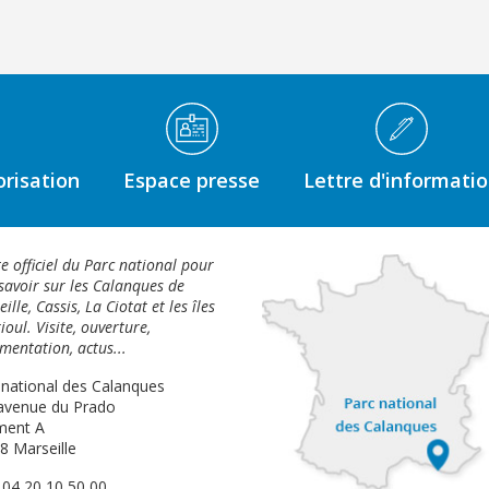
risation
Espace presse
Lettre d'informati
te officiel du Parc national pour
savoir sur les Calanques de
ille, Cassis, La Ciotat et les îles
ioul. Visite, ouverture,
mentation, actus...
 national des Calanques
avenue du Prado
ment A
8 Marseille
: 04 20 10 50 00