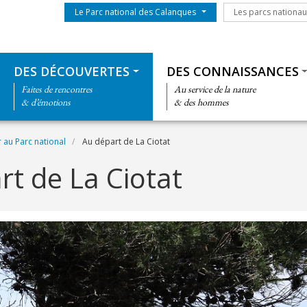
Menu du parc
Les parcs nationa
Le Parc national des Calanques
Les parcs nationa
Thématiques
DES DÉCOUVERTES
DES CONNAISSANCES
Faites de rencontres
Au service de la nature
& d’émotions
& des hommes
r au Parc national
Au départ de La Ciotat
rt de La Ciotat