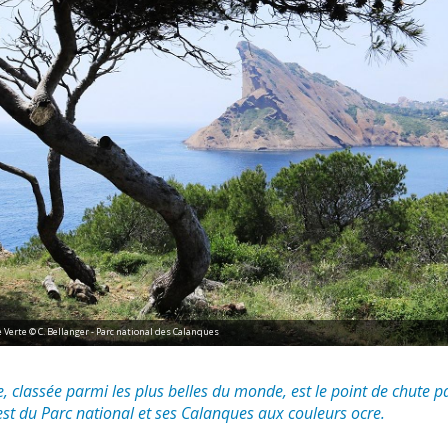
e Verte © C. Bellanger - Parc national des Calanques
e, classée parmi les plus belles du monde, est le point de chute p
 est du Parc national et ses Calanques aux couleurs ocre.