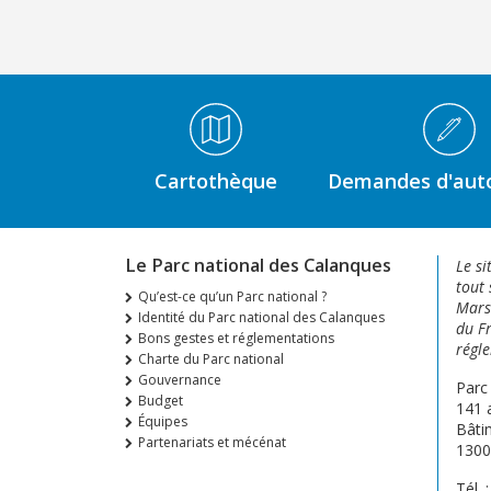
Médiathèque Footer
Cartothèque
Demandes d'auto
Le Parc national des Calanques
Le si
tout 
Qu’est-ce qu’un Parc national ?
Marse
Identité du Parc national des Calanques
du Fr
Bons gestes et réglementations
régle
Charte du Parc national
Gouvernance
Parc
Budget
141 
Équipes
Bâti
Partenariats et mécénat
1300
Tél. 