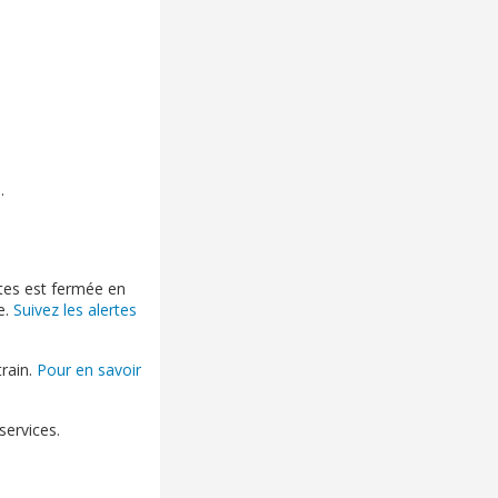
.
êtes est fermée en
e.
Suivez les alertes
train.
Pour en savoir
ervices.