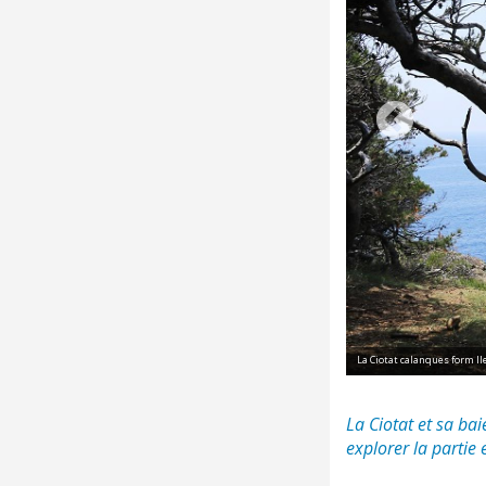
La Ciotat calanques form Il
La Ciotat et sa bai
explorer la partie