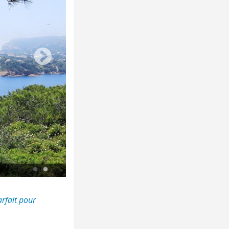
Vieux-Port of La Ciotat © Parc national des Calanques
arfait pour