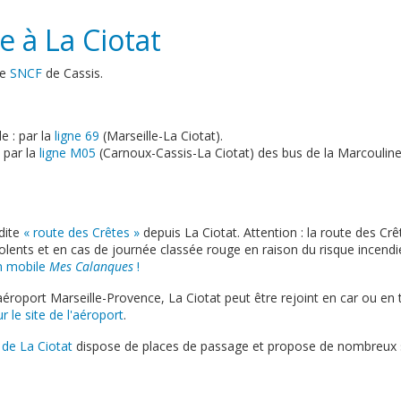
e à La Ciotat
re
SNCF
de Cassis.
e : par la
ligne 69
(Marseille-La Ciotat).
 par la
ligne M05
(Carnoux-Cassis-La Ciotat) des bus de la Marcouline
.
dite
« route des Crêtes »
depuis La Ciotat. Attention : la route des Cr
iolents et en cas de journée classée rouge en raison du risque incendi
on mobile
Mes Calanques
!
aéroport Marseille-Provence, La Ciotat peut être rejoint en car ou en 
r le site de l'aéroport
.
 de La Ciotat
dispose de places de passage et propose de nombreux s