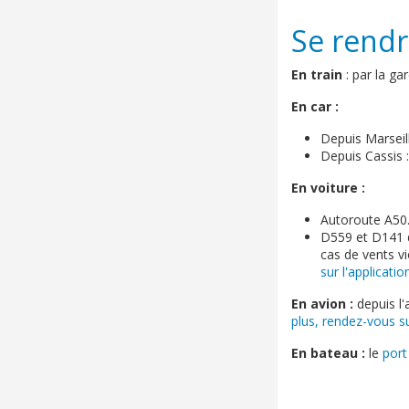
Se rendr
En train
: par la ga
En car :
Depuis Marseill
Depuis Cassis :
En voiture :
Autoroute A50
D559 et D141 
cas de vents v
sur l'applicati
En avion
:
depuis l'
plus, rendez-vous su
En bateau
:
le
port