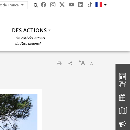
ux de France
ux de France
DES ACTIONS
Au côté des acteurs
du Parc national
+
A
-
A
Barre d'
Imprimer