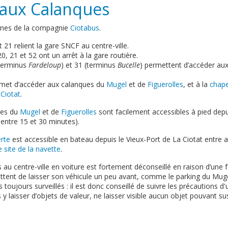
 aux Calanques
ignes de la compagnie
Ciotabus
.
t 21 relient la gare SNCF au centre-ville.
20, 21 et 52 ont un arrêt à la gare routière.
(terminus
Fardeloup
) et 31 (terminus
Bucelle
) permettent d’accéder au
rmet d’accéder aux calanques du
Mugel
et de
Figuerolles
, et à la
chap
 Ciotat
.
ues du
Mugel
et de
Figuerolles
sont facilement accessibles à pied depui
entre 15 et 30 minutes).
erte
est accessible en bateau depuis le Vieux-Port de La Ciotat entre a
e site de la navette
.
s au centre-ville en voiture est fortement déconseillé en raison d’une 
tent de laisser son véhicule un peu avant, comme le parking du Mugel
 toujours surveillés : il est donc conseillé de suivre les précautions d'
 y laisser d’objets de valeur, ne laisser visible aucun objet pouvant sus