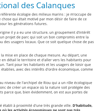
ational des Calanques
 référente écologie des milieux marins : je m'occupe de
e chose qui était motivé par mon désir de faire de ce
 pour les générations futures.
l’origine il y a eu une structure, un groupement d’intérêt
 un projet de parc qui soit un bon compromis entre la
eau des usagers locaux. Que ce soit quelque chose de pas
r la mise en place de chaque mesure. Au départ, une
en détail le territoire et d'aller vers les habitants pour
n. Tant pour les habitants et les usagers de loisir que
nt établies, avec des intérêts d'ordre économique, comme
au niveau de l'archipel de Riou qui a un rôle écologique
donc de créer un espace où la nature soit protégée des
ts parce que, bien évidemment, on est aux portes de
té établi à proximité d'une très grande ville.
D'habitude,
 où les activités économiques ne sont pas très