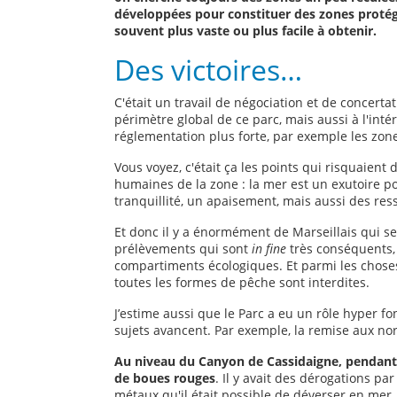
développées pour constituer des zones protég
souvent plus vaste ou plus facile à obtenir.
Des victoires…
C'était un travail de négociation et de concert
périmètre global de ce parc, mais aussi à l'int
réglementation plus forte, par exemple les zones
Vous voyez, c'était ça les points qui risquaient 
humaines de la zone : la mer est un exutoire po
tranquillité, un apaisement, mais aussi des res
Et donc il y a énormément de Marseillais qui se
prélèvements qui sont
in fine
très conséquents, 
compartiments écologiques. Et parmi les choses 
toutes les formes de pêche sont interdites.
J’estime aussi que le Parc a eu un rôle hyper f
sujets avancent. Par exemple, la remise aux nor
Au niveau du Canyon de Cassidaigne, pendant l
de boues rouges
. Il y avait des dérogations pa
métaux qu'il était possible de déverser en mer. 