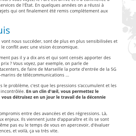
 services de l'État. En quelques années on a réussi à
rejets qui ont finalement été remis complètement aux
uis
i vont nous succéder, sont de plus en plus sensibilisées et
 le conflit avec une vision économique.
ment pas il y a dix ans et qui sont censés apporter des
prix ? Vous voyez, par exemple, on parle de
enters, de faire de Marseille la porte d'entrée de la 5G
s-marins de télécommunications ...
s le problème, c'est que les pressions s’accumulent et les
 incontrôlée.
En un clin d'œil, vous permettez le
vous détruisez en un jour le travail de la décennie
n compromis entre des avancées et des régressions. Là,
x enjeux. Ils viennent juste d'apparaître et ils se sont
même pas eu le temps de vous en apercevoir, d'évaluer
es, et voilà, ça va très vite.