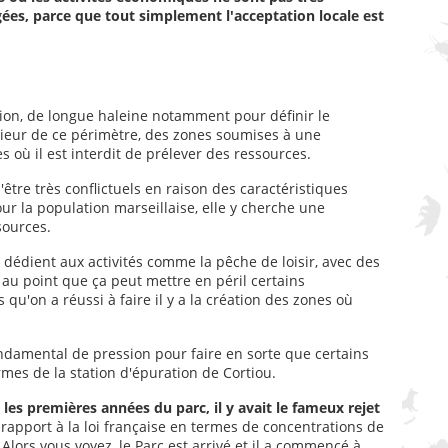
ées, parce que tout simplement l'acceptation locale est
ation, de longue haleine notamment pour définir le
érieur de ce périmètre, des zones soumises à une
 où il est interdit de prélever des ressources.
d'être très conflictuels en raison des caractéristiques
ur la population marseillaise, elle y cherche une
sources.
 dédient aux activités comme la pêche de loisir, avec des
au point que ça peut mettre en péril certains
qu'on a réussi à faire il y a la création des zones où
ondamental de pression pour faire en sorte que certains
mes de la station d'épuration de Cortiou.
es premières années du parc, il y avait le fameux rejet
r rapport à la loi française en termes de concentrations de
Alors vous voyez, le Parc est arrivé et il a commencé à