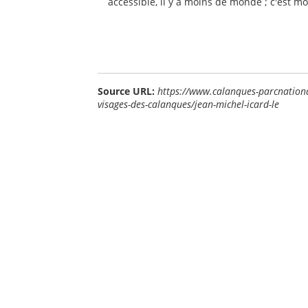
accessible, il y a moins de monde ; c'est mo
Source URL:
https://www.calanques-parcnational
visages-des-calanques/jean-michel-icard-le