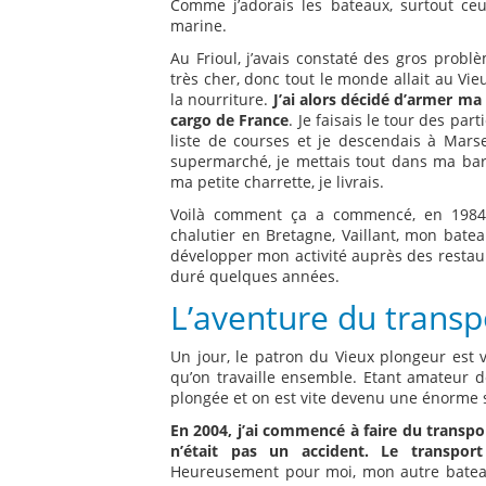
Comme j’adorais les bateaux, surtout ceu
marine.
Au Frioul, j’avais constaté des gros problè
très cher, donc tout le monde allait au Vi
la nourriture.
J’ai alors décidé d’armer ma
cargo de France
. Je faisais le tour des pa
liste de courses et je descendais à Marse
supermarché, je mettais tout dans ma barq
ma petite charrette, je livrais.
Voilà comment ça a commencé, en 1984. Ç
chalutier en Bretagne, Vaillant, mon bateau
développer mon activité auprès des restaura
duré quelques années.
L’aventure du transp
Un jour, le patron du Vieux plongeur est 
qu’on travaille ensemble. Etant amateur de 
plongée et on est vite devenu une énorme s
En 2004, j’ai commencé à faire du transpor
n’était pas un accident. Le transport
Heureusement pour moi, mon autre bateau, 